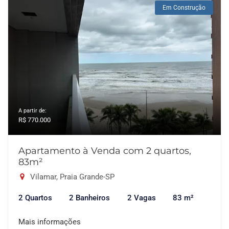
Em Construção
A partir de:
R$ 770.000
Apartamento à Venda com 2 quartos,
83m²
Vilamar, Praia Grande-SP
2 Quartos
2 Banheiros
2 Vagas
83 m²
Mais informações