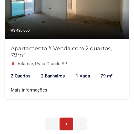
R$ 430.000
Apartamento à Venda com 2 quartos,
79m²
Vilamar, Praia Grande-SP
2 Quartos
2 Banheiros
1 Vaga
79 m²
Mais informações
‹
1
›