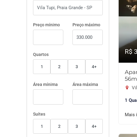
Preço mínimo
Preço máximo
R$ 
Quartos
1
2
3
4+
Apar
56m
Área mínima
Área máxima
Vil
1 Qua
Suítes
Mais 
1
2
3
4+