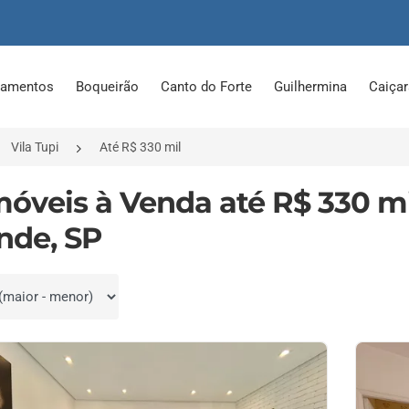
tamentos
Boqueirão
Canto do Forte
Guilhermina
Caiça
Vila Tupi
Até R$ 330 mil
Imóveis à Venda até R$ 330 mi
nde, SP
por