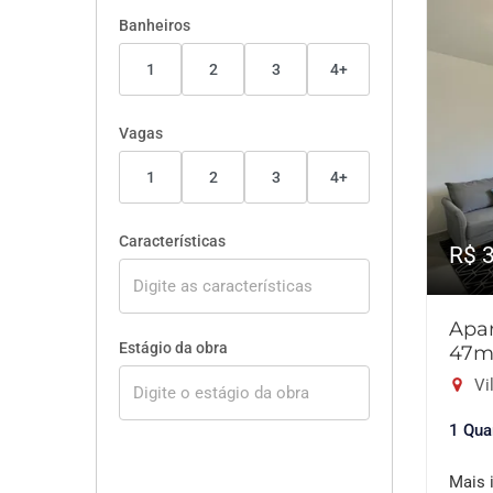
Banheiros
1
2
3
4+
Vagas
1
2
3
4+
Características
R$ 
Apar
Estágio da obra
47m
Vil
1 Qua
Mais 