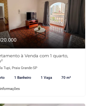
320.000
rtamento à Venda com 1 quarto,
²
la Tupi, Praia Grande-SP
rto
1 Banheiro
1 Vaga
70 m²
 informações