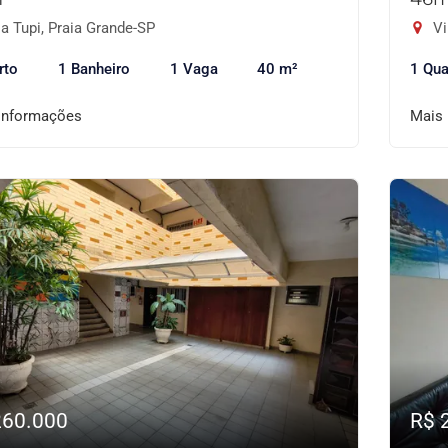
a Tupi, Praia Grande-SP
Vi
rto
1 Banheiro
1 Vaga
40 m²
1 Qua
informações
Mais
260.000
R$ 