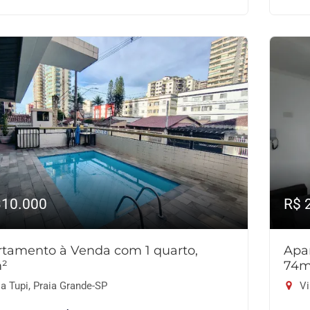
310.000
R$ 
tamento à Venda com 1 quarto,
Apa
²
74m
a Tupi, Praia Grande-SP
Vi