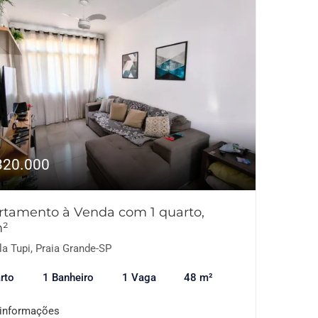
320.000
rtamento à Venda com 1 quarto,
²
la Tupi, Praia Grande-SP
rto
1 Banheiro
1 Vaga
48 m²
 informações