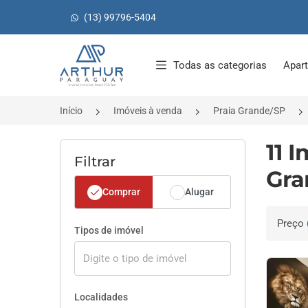
(13) 99796-5404
Página inicial
Todas as categorias
Apar
Início
Imóveis à venda
Praia Grande/SP
11 
Filtrar
Gra
Comprar
Alugar
Ordenar 
Tipos de imóvel
Localidades