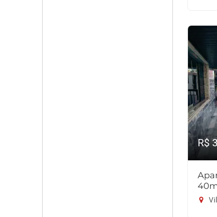
R$ 
Apar
40m
Vil