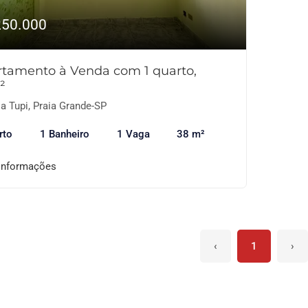
250.000
tamento à Venda com 1 quarto,
²
a Tupi, Praia Grande-SP
rto
1 Banheiro
1 Vaga
38 m²
informações
‹
1
›