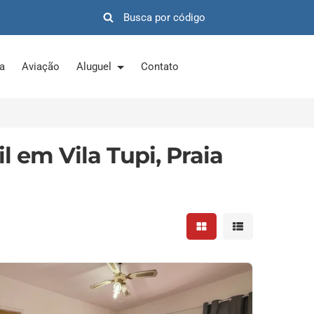
ra
Aviação
Aluguel
Contato
l em Vila Tupi, Praia
Mostrar resultados em 
Mostrar resultad