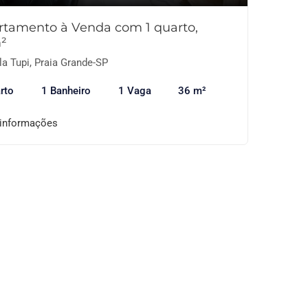
rtamento à Venda com 1 quarto,
²
la Tupi, Praia Grande-SP
rto
1 Banheiro
1 Vaga
36 m²
 informações