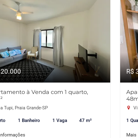
320.000
R$ 
tamento à Venda com 1 quarto,
Apa
²
48m
a Tupi, Praia Grande-SP
Vi
rto
1 Banheiro
1 Vaga
47 m²
1 Qua
informações
Mais