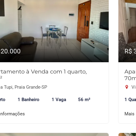
320.000
R$ 
tamento à Venda com 1 quarto,
Apa
²
70m
a Tupi, Praia Grande-SP
Vi
rto
1 Banheiro
1 Vaga
56 m²
1 Qua
informações
Mais