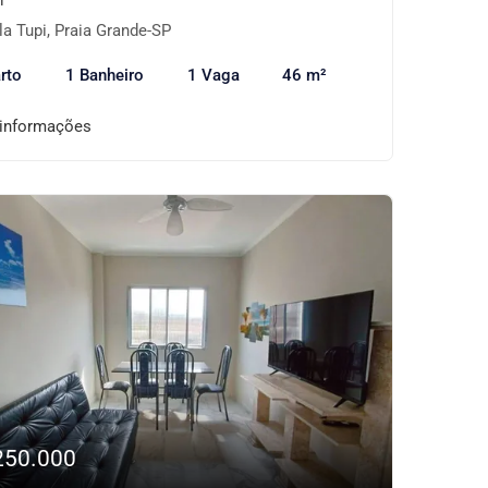
la Tupi, Praia Grande-SP
rto
1 Banheiro
1 Vaga
46 m²
 informações
250.000