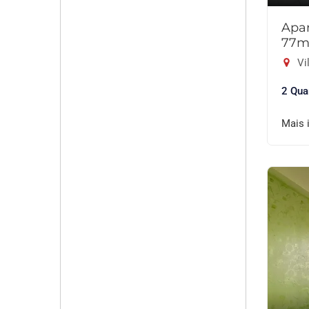
Apar
77m
Vil
2 Qua
Mais 