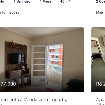
rto
1 Banheiro
1 Vaga
40 m²
2 Qua
informações
Mais
277.000
R$ 
tamento à Venda com 1 quarto,
Apa
²
46m