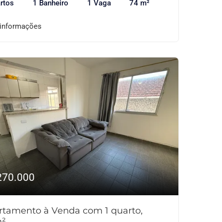
rtos
1 Banheiro
1 Vaga
74 m²
 informações
270.000
rtamento à Venda com 1 quarto,
²