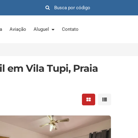
ra
Aviação
Aluguel
Contato
l em Vila Tupi, Praia
Mostrar resultados em 
Mostrar resultad