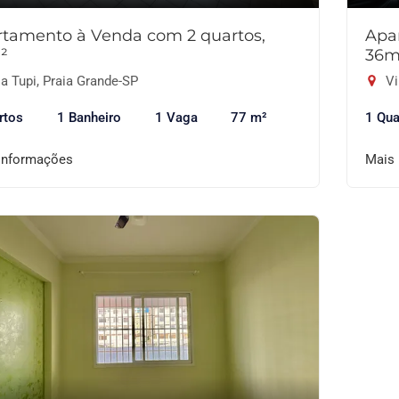
tamento à Venda com 2 quartos,
Apa
²
36m
a Tupi, Praia Grande-SP
Vi
rtos
1 Banheiro
1 Vaga
77 m²
1 Qua
informações
Mais