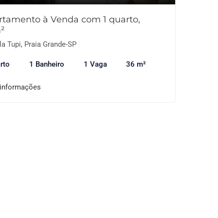
rtamento à Venda com 1 quarto,
²
la Tupi, Praia Grande-SP
rto
1 Banheiro
1 Vaga
36 m²
 informações