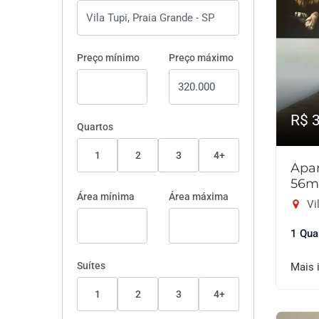
Preço mínimo
Preço máximo
R$ 
Quartos
1
2
3
4+
Apar
56m
Área mínima
Área máxima
Vil
1 Qua
Suítes
Mais 
1
2
3
4+