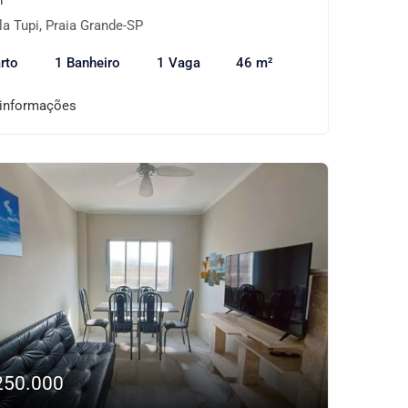
la Tupi, Praia Grande-SP
rto
1 Banheiro
1 Vaga
46 m²
 informações
250.000