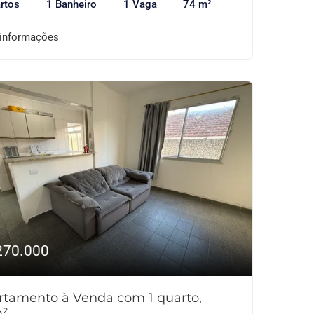
rtos
1 Banheiro
1 Vaga
74 m²
 informações
270.000
rtamento à Venda com 1 quarto,
²