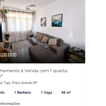
320.000
rtamento à Venda com 1 quarto,
²
la Tupi, Praia Grande-SP
rto
1 Banheiro
1 Vaga
48 m²
 informações