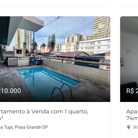
310.000
R$ 
tamento à Venda com 1 quarto,
Apa
²
74m
a Tupi, Praia Grande-SP
Vi