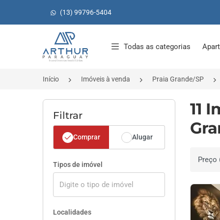
(13) 99796-5404
Página inicial
Todas as categorias
Apar
Início
Imóveis à venda
Praia Grande/SP
11 
Filtrar
Gra
Comprar
Alugar
Ordenar 
Tipos de imóvel
Localidades