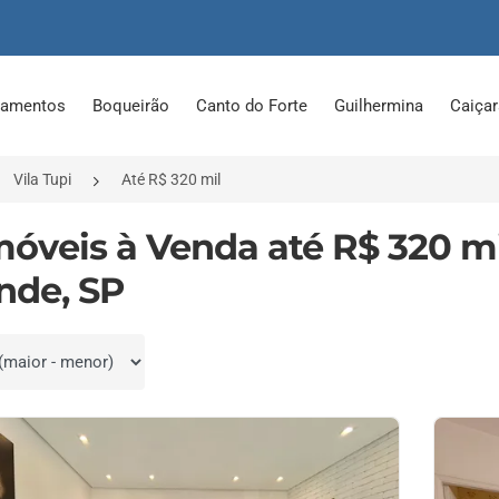
tamentos
Boqueirão
Canto do Forte
Guilhermina
Caiça
Vila Tupi
Até R$ 320 mil
Imóveis à Venda até R$ 320 mi
nde, SP
por