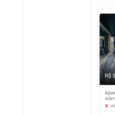
R$ 
Apar
40m
Vil