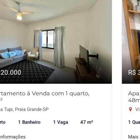
320.000
R$ 
tamento à Venda com 1 quarto,
Apa
²
48m
a Tupi, Praia Grande-SP
Vi
rto
1 Banheiro
1 Vaga
47 m²
1 Qua
informações
Mais