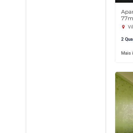
Apar
77m
Vil
2 Qua
Mais 