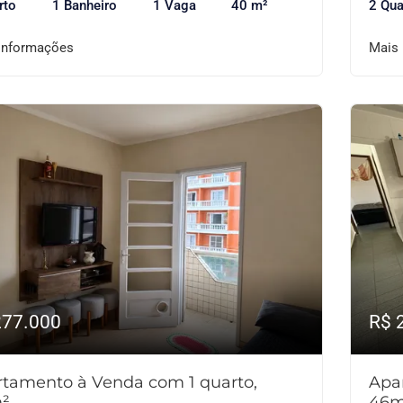
rto
1 Banheiro
1 Vaga
40 m²
2 Qua
informações
Mais
277.000
R$ 
tamento à Venda com 1 quarto,
Apa
²
46m