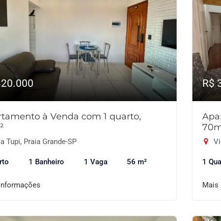
320.000
R$ 
tamento à Venda com 1 quarto,
Apa
²
70m
a Tupi, Praia Grande-SP
Vi
rto
1 Banheiro
1 Vaga
56 m²
1 Qua
informações
Mais