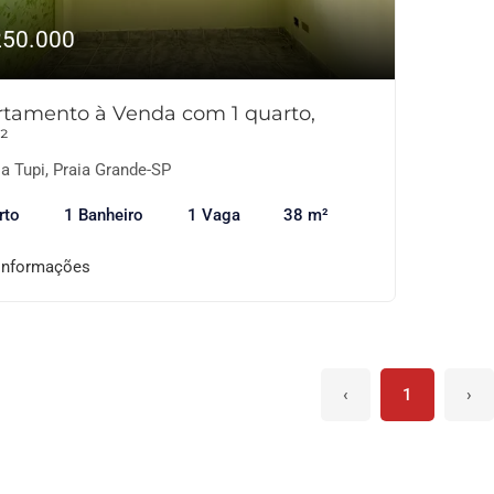
250.000
tamento à Venda com 1 quarto,
²
a Tupi, Praia Grande-SP
rto
1 Banheiro
1 Vaga
38 m²
informações
‹
1
›