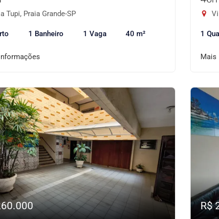
a Tupi, Praia Grande-SP
Vi
rto
1 Banheiro
1 Vaga
40 m²
1 Qua
informações
Mais
260.000
R$ 