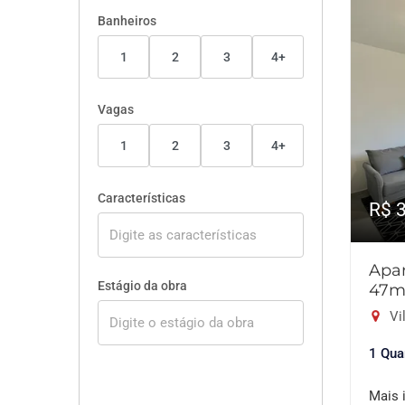
Banheiros
1
2
3
4+
Vagas
1
2
3
4+
Características
R$ 
Apar
Estágio da obra
47m
Vil
1 Qua
Mais 