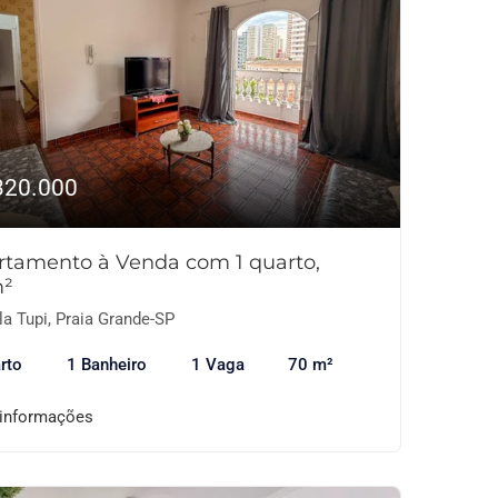
320.000
rtamento à Venda com 1 quarto,
²
la Tupi, Praia Grande-SP
rto
1 Banheiro
1 Vaga
70 m²
 informações