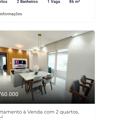
rtos
2 Banheiros
1 Vaga
86 m²
 informações
760.000
rtamento à Venda com 2 quartos,
²