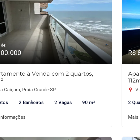
 de:
800.000
R$ 
tamento à Venda com 2 quartos,
Apa
²
112
a Caiçara, Praia Grande-SP
Vi
rtos
2 Banheiros
2 Vagas
90 m²
2 Qua
informações
Mais