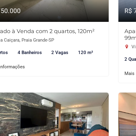
750.000
R$ 
ado à Venda com 2 quartos, 120m²
Apa
99m
a Caiçara, Praia Grande-SP
Vi
rtos
4 Banheiros
2 Vagas
120 m²
2 Qua
informações
Mais