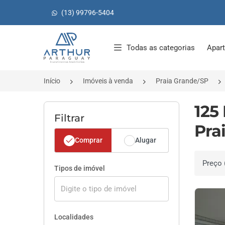
(13) 99796-5404
Página inicial
Todas as categorias
Apar
Início
Imóveis à venda
Praia Grande/SP
125
Filtrar
Pra
Comprar
Alugar
Ordenar 
Tipos de imóvel
Localidades