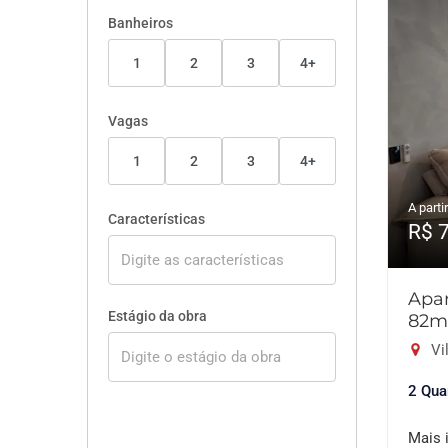
Banheiros
1
2
3
4+
Vagas
1
2
3
4+
A partir
Características
R$ 
Apar
Estágio da obra
82m
Vil
2 Qua
Mais 