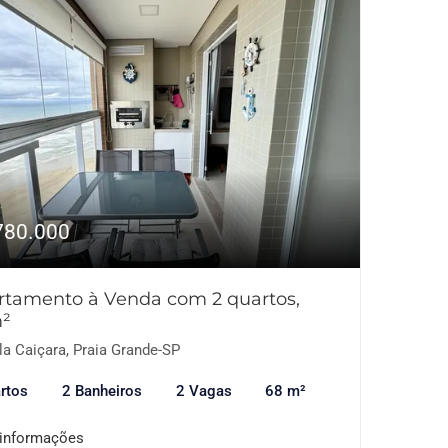
780.000
rtamento à Venda com 2 quartos,
²
la Caiçara, Praia Grande-SP
rtos
2 Banheiros
2 Vagas
68 m²
 informações