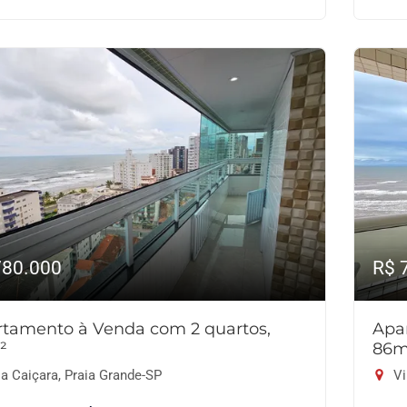
780.000
R$ 
tamento à Venda com 2 quartos,
Apa
²
86m
a Caiçara, Praia Grande-SP
Vi