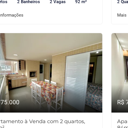
rtos
2 Banheiros
2 Vagas
92 m²
2 Qua
informações
Mais
775.000
R$ 
tamento à Venda com 2 quartos,
Apa
m²
84m