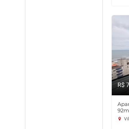
R$ 
Apar
92m
Vil