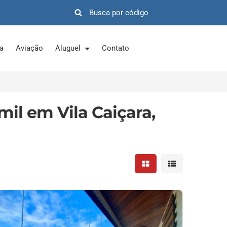
ra
Aviação
Aluguel
Contato
mil em Vila Caiçara,
Mostrar resultados em 
Mostrar resultad