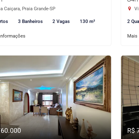
a Caiçara, Praia Grande-SP
Vi
rtos
3 Banheiros
2 Vagas
130 m²
2 Qua
informações
Mais
760.000
R$ 