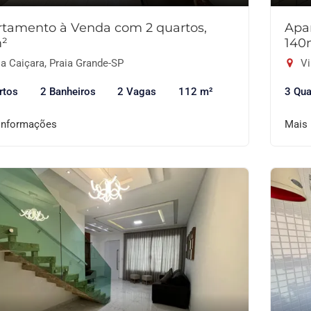
tamento à Venda com 2 quartos,
Apa
m²
140
a Caiçara, Praia Grande-SP
Vi
rtos
2 Banheiros
2 Vagas
112 m²
3 Qua
informações
Mais