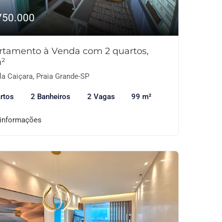
750.000
rtamento à Venda com 2 quartos,
²
la Caiçara, Praia Grande-SP
rtos
2 Banheiros
2 Vagas
99 m²
 informações