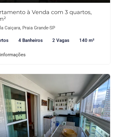
rtamento à Venda com 3 quartos,
m²
la Caiçara, Praia Grande-SP
rtos
4 Banheiros
2 Vagas
140 m²
 informações