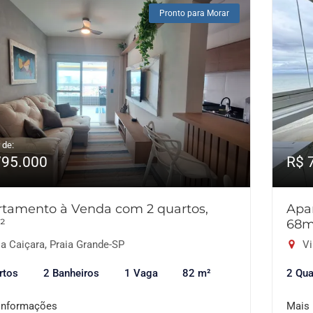
Pronto para Morar
 de:
795.000
R$ 
tamento à Venda com 2 quartos,
Apa
²
68m
a Caiçara, Praia Grande-SP
Vi
rtos
2 Banheiros
1 Vaga
82 m²
2 Qua
informações
Mais