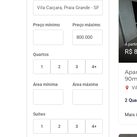
Preço mínimo
Preço máximo
A partir
R$ 
Quartos
1
2
3
4+
Apar
90m
Área mínima
Área máxima
Vil
2 Qua
Suítes
Mais 
1
2
3
4+