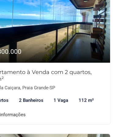
800.000
rtamento à Venda com 2 quartos,
m²
la Caiçara, Praia Grande-SP
rtos
2 Banheiros
1 Vaga
112 m²
 informações