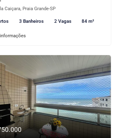
la Caiçara, Praia Grande-SP
rtos
3 Banheiros
2 Vagas
84 m²
 informações
750.000