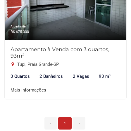
A partir de:
R$ 675.000
Apartamento à Venda com 3 quartos,
93m²
Tupi, Praia Grande-SP
3 Quartos
2 Banheiros
2 Vagas
93 m²
Mais informações
‹
1
›