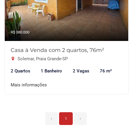
R$ 380.000
Casa à Venda com 2 quartos, 76m²
Solemar, Praia Grande-SP
2 Quartos
1 Banheiro
2 Vagas
76 m²
Mais informações
‹
1
›