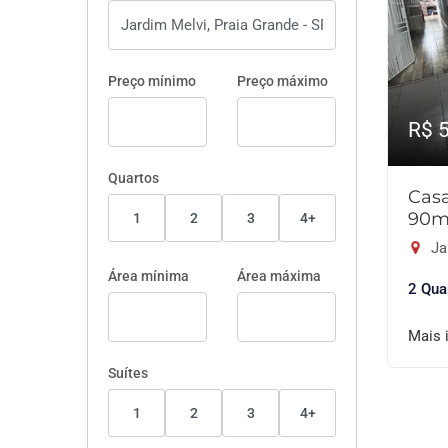
Preço mínimo
Preço máximo
R$ 
Quartos
Cas
90m
1
2
3
4+
Ja
Área mínima
Área máxima
2 Qua
Mais 
Suítes
1
2
3
4+