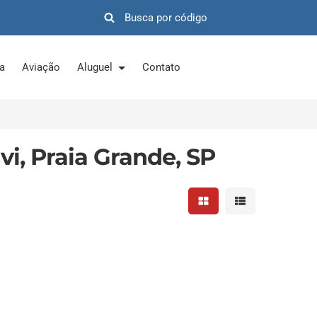
ra
Aviação
Aluguel
Contato
i, Praia Grande, SP
Mostrar resultados em 
Mostrar resultad