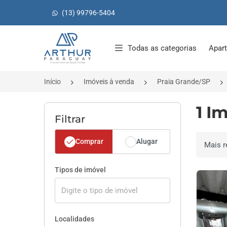
(13) 99796-5404
Página inicial
Todas as categorias
Apar
Início
Imóveis à venda
Praia Grande/SP
1 I
Filtrar
Comprar
Alugar
Ordenar 
Tipos de imóvel
Localidades