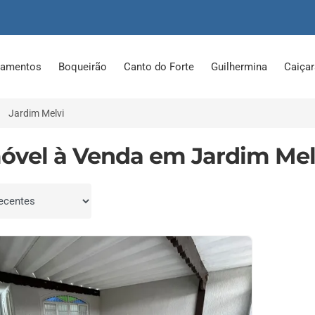
tamentos
Boqueirão
Canto do Forte
Guilhermina
Caiça
Jardim Melvi
móvel à Venda em Jardim Melv
por