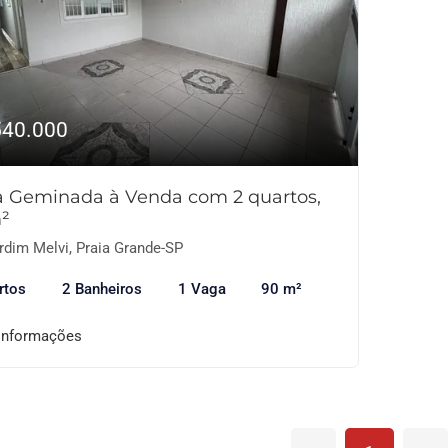
540.000
a Geminada à Venda com 2 quartos,
²
rdim Melvi, Praia Grande-SP
rtos
2 Banheiros
1 Vaga
90 m²
informações