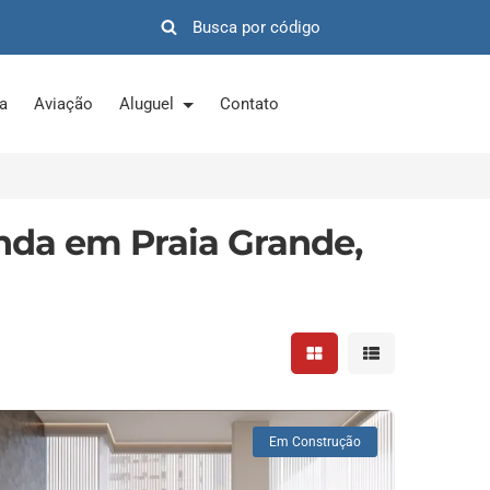
ra
Aviação
Aluguel
Contato
nda em Praia Grande,
Mostrar resultados em 
Mostrar resultad
Em Construção