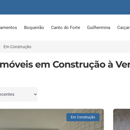
tamentos
Boqueirão
Canto do Forte
Guilhermina
Caiça
Em Construção
Imóveis em Construção à Ve
por
Em Construção