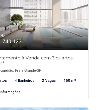
r de:
1.740.123
rtamento à Venda com 3 quartos,
m²
queirão, Praia Grande-SP
rtos
4 Banheiros
2 Vagas
150 m²
 informações