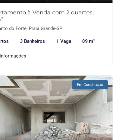
rtamento à Venda com 2 quartos,
²
nto do Forte, Praia Grande-SP
rtos
3 Banheiros
1 Vaga
89 m²
 informações
Em Construção