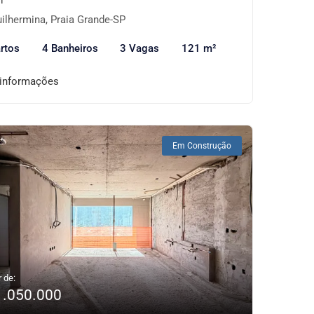
ilhermina, Praia Grande-SP
rtos
4 Banheiros
3 Vagas
121 m²
 informações
Em Construção
r de:
1.050.000