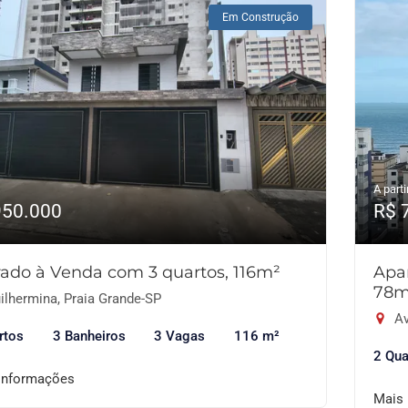
Em Construção
A parti
950.000
R$ 
ado à Venda com 3 quartos, 116m²
Apa
78m
ilhermina, Praia Grande-SP
Av
rtos
3 Banheiros
3 Vagas
116 m²
2 Qua
informações
Mais