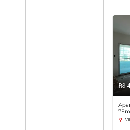
R$ 
Apar
79m
Vi