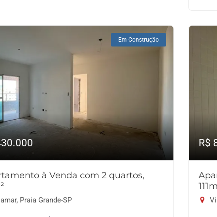
Em Construção
430.000
R$ 
tamento à Venda com 2 quartos,
Apa
²
111
lamar, Praia Grande-SP
Vi