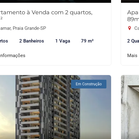
tamento à Venda com 2 quartos,
Apa
²
89m
lamar, Praia Grande-SP
Ca
rtos
2 Banheiros
1 Vaga
79 m²
2 Qua
informações
Mais
Em Construção