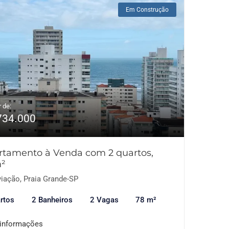
Em Construção
r de:
734.000
rtamento à Venda com 2 quartos,
²
iação, Praia Grande-SP
rtos
2 Banheiros
2 Vagas
78 m²
 informações