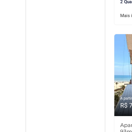
2 Qua
Mais 
A partir
R$ 
Apar
93m