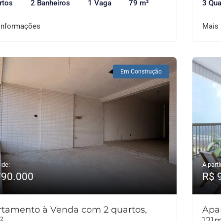
rtos
2 Banheiros
1 Vaga
79 m²
3 Qua
informações
Mais
Em Construção
 de:
A parti
790.000
R$ 
tamento à Venda com 2 quartos,
Apa
²
121