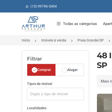
(13) 99796-5404
Página inicial
Todas as categorias
Apar
Início
Imóveis à venda
Praia Grande/SP
48 
Filtrar
SP
Comprar
Alugar
Ordenar 
Tipos de imóvel
Localidades