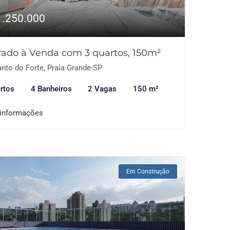
1.250.000
rado à Venda com 3 quartos, 150m²
nto do Forte, Praia Grande-SP
rtos
4 Banheiros
2 Vagas
150 m²
 informações
Em Construção