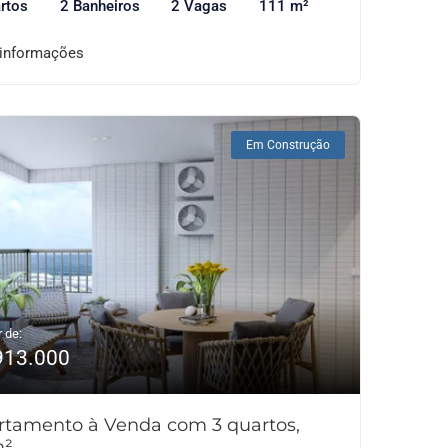
rtos
2 Banheiros
2 Vagas
111 m²
 informações
Em Construção
r de:
913.000
rtamento à Venda com 3 quartos,
m²