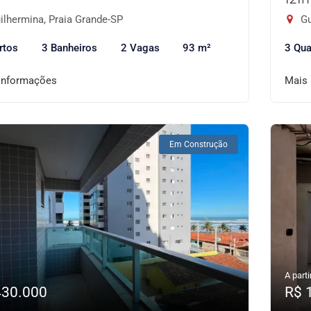
ilhermina, Praia Grande-SP
Gu
rtos
3 Banheiros
2 Vagas
93 m²
3 Qua
informações
Mais
Em Construção
A parti
430.000
R$ 