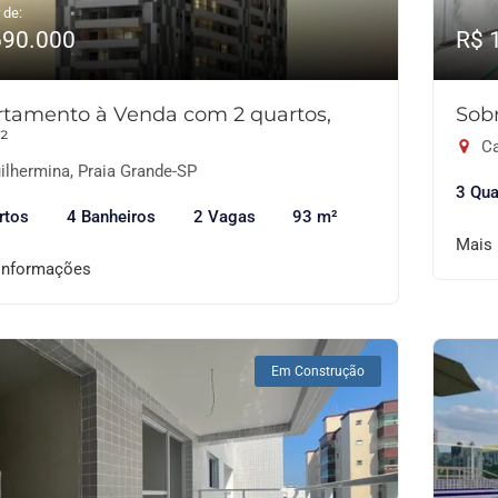
 de:
690.000
R$ 
tamento à Venda com 2 quartos,
Sob
²
Ca
ilhermina, Praia Grande-SP
3 Qua
rtos
4 Banheiros
2 Vagas
93 m²
Mais
informações
Em Construção