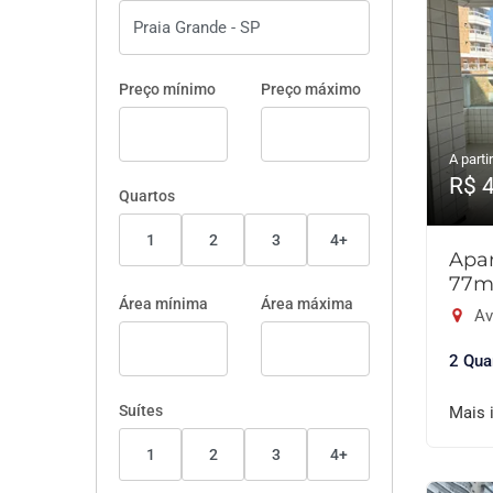
Preço mínimo
Preço máximo
A partir
R$ 
Quartos
1
2
3
4+
Apar
77m
Área mínima
Área máxima
Av
2 Qua
Suítes
Mais 
1
2
3
4+