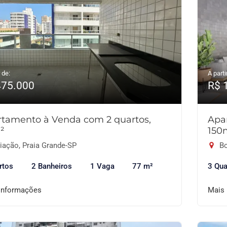
 de:
A parti
475.000
R$ 
tamento à Venda com 2 quartos,
Apa
²
150
iação, Praia Grande-SP
Bo
rtos
2 Banheiros
1 Vaga
77 m²
3 Qua
informações
Mais