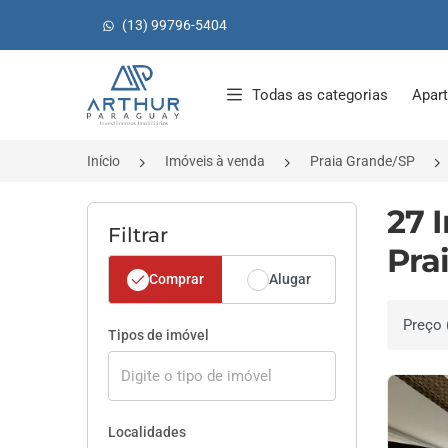
(13) 99796-5404
Página inicial
Todas as categorias
Apar
Início
Imóveis à venda
Praia Grande/SP
27 
Filtrar
Pra
Comprar
Alugar
Ordenar 
Tipos de imóvel
Localidades