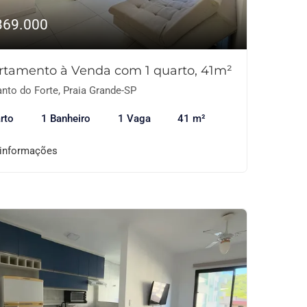
369.000
rtamento à Venda com 1 quarto, 41m²
nto do Forte, Praia Grande-SP
rto
1 Banheiro
1 Vaga
41 m²
 informações