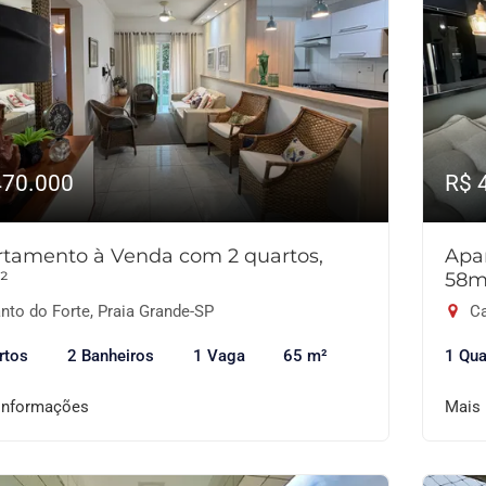
470.000
R$ 
tamento à Venda com 2 quartos,
Apa
²
58m
nto do Forte, Praia Grande-SP
Ca
rtos
2 Banheiros
1 Vaga
65 m²
1 Qua
informações
Mais