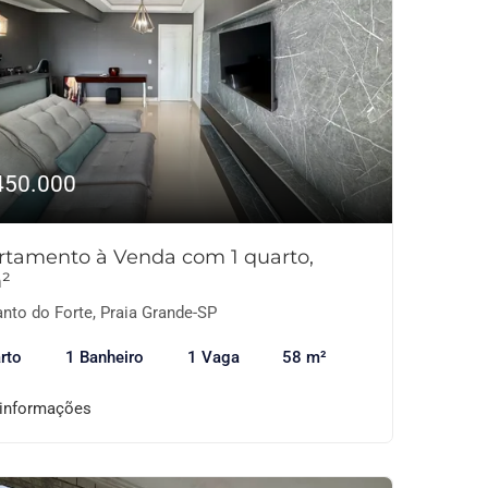
450.000
rtamento à Venda com 1 quarto,
²
nto do Forte, Praia Grande-SP
rto
1 Banheiro
1 Vaga
58 m²
 informações