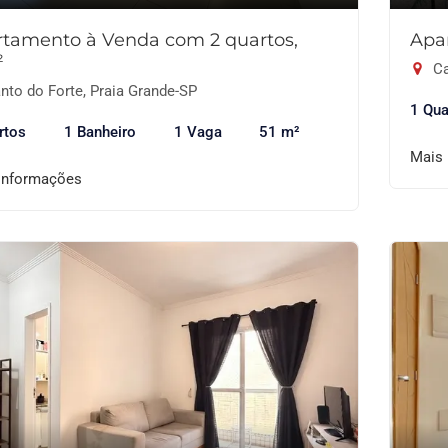
tamento à Venda com 2 quartos,
Apa
²
Ca
nto do Forte, Praia Grande-SP
1 Qua
rtos
1 Banheiro
1 Vaga
51 m²
Mais
informações