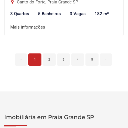
Canto do Forte, Praia Grande-SP
3 Quartos
5 Banheiros
3 Vagas
182 m²
Mais informações
‹
1
2
3
4
5
›
Imobiliária em Praia Grande SP