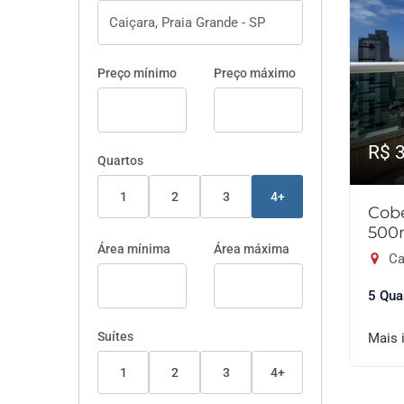
Preço mínimo
Preço máximo
R$ 
Quartos
1
2
3
4+
Cobe
500
Área mínima
Área máxima
Ca
5 Qua
Suítes
Mais 
1
2
3
4+