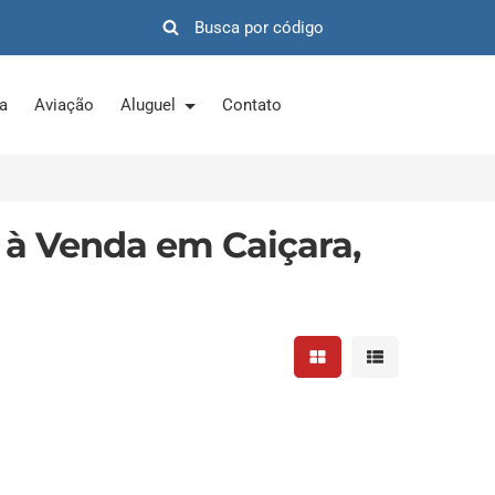
ra
Aviação
Aluguel
Contato
 à Venda em Caiçara,
Mostrar resultados em 
Mostrar resultad