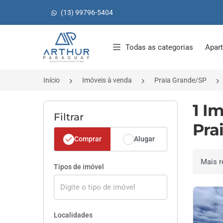
(13) 99796-5404
Página inicial
Todas as categorias
Apar
Início
Imóveis à venda
Praia Grande/SP
1 I
Filtrar
Pra
Comprar
Alugar
Ordenar 
Tipos de imóvel
Localidades