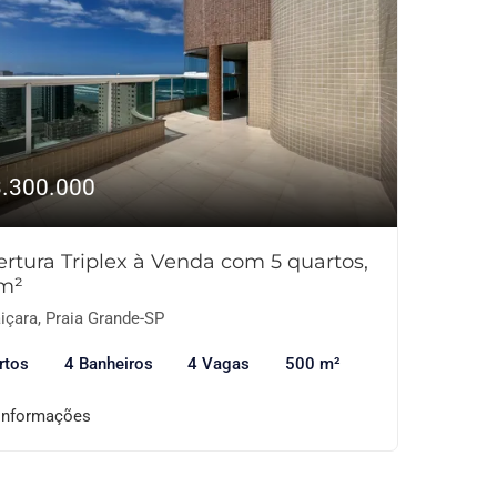
3.300.000
rtura Triplex à Venda com 5 quartos,
m²
içara, Praia Grande-SP
rtos
4 Banheiros
4 Vagas
500 m²
informações