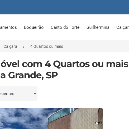
tamentos
Boqueirão
Canto do Forte
Guilhermina
Caiça
Caiçara
4 Quartos ou mais
móvel com 4 Quartos ou mais
ia Grande, SP
por