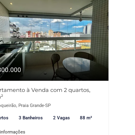
800.000
rtamento à Venda com 2 quartos,
²
queirão, Praia Grande-SP
rtos
3 Banheiros
2 Vagas
88 m²
 informações