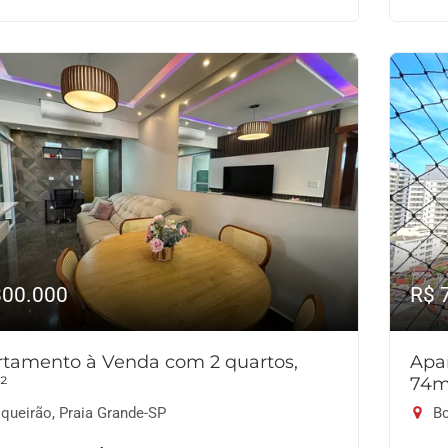
800.000
R$ 
tamento à Venda com 2 quartos,
Apa
²
74m
queirão, Praia Grande-SP
Bo