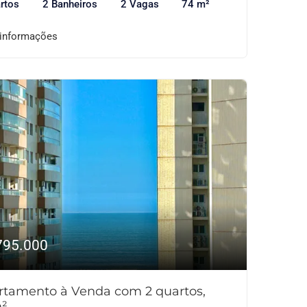
rtos
2 Banheiros
2 Vagas
74 m²
 informações
795.000
rtamento à Venda com 2 quartos,
²