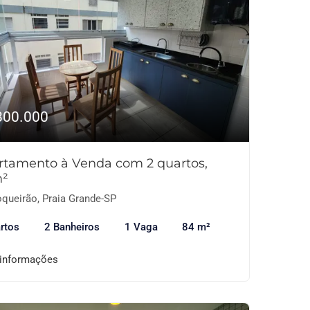
800.000
rtamento à Venda com 2 quartos,
²
queirão, Praia Grande-SP
rtos
2 Banheiros
1 Vaga
84 m²
 informações