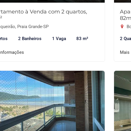
tamento à Venda com 2 quartos,
Apa
²
82m
queirão, Praia Grande-SP
Bo
rtos
2 Banheiros
1 Vaga
83 m²
2 Qua
informações
Mais