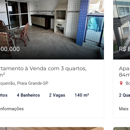
800.000
R$ 
tamento à Venda com 3 quartos,
Apa
m²
84m
queirão, Praia Grande-SP
Bo
rtos
4 Banheiros
2 Vagas
140 m²
2 Qua
informações
Mais