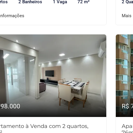
rtos
2 Banheiros
1 Vaga
72 m²
2 Qua
informações
Mais
798.000
R$ 
tamento à Venda com 2 quartos,
Apa
²
76m