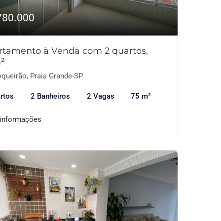
780.000
rtamento à Venda com 2 quartos,
²
queirão, Praia Grande-SP
rtos
2 Banheiros
2 Vagas
75 m²
 informações