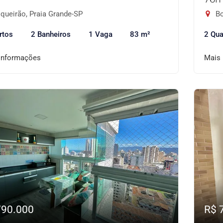
queirão, Praia Grande-SP
Bo
rtos
2 Banheiros
1 Vaga
83 m²
2 Qua
informações
Mais
790.000
R$ 