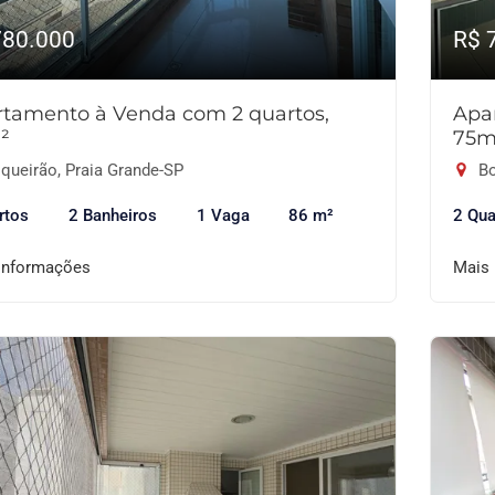
780.000
R$ 
tamento à Venda com 2 quartos,
Apa
²
75m
queirão, Praia Grande-SP
Bo
rtos
2 Banheiros
1 Vaga
86 m²
2 Qua
informações
Mais