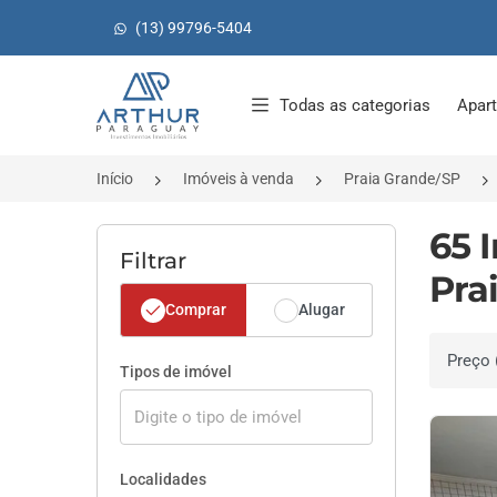
(13) 99796-5404
Página inicial
Todas as categorias
Apar
Início
Imóveis à venda
Praia Grande/SP
65 
Filtrar
Pra
Comprar
Alugar
Ordenar 
Tipos de imóvel
Localidades