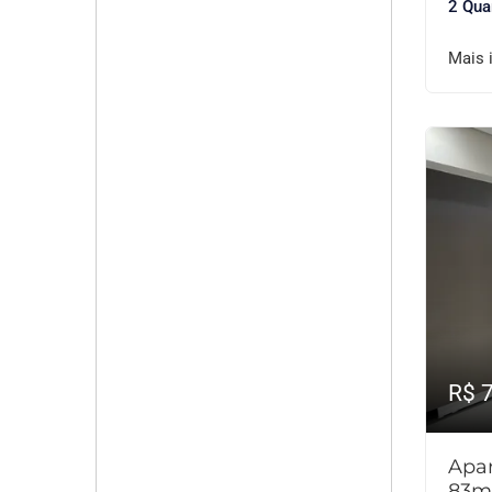
2 Qua
Mais 
R$ 
Apar
83m