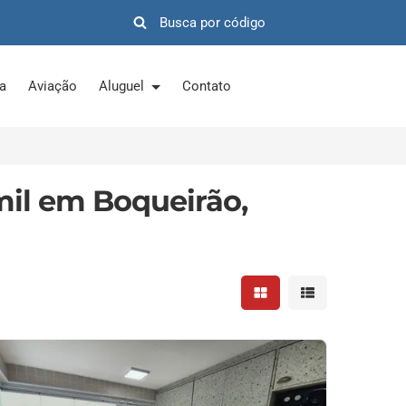
ra
Aviação
Aluguel
Contato
mil em Boqueirão,
Mostrar resultados em 
Mostrar resultad