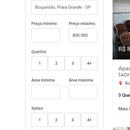
Preço mínimo
Preço máximo
R$ 
Quartos
1
2
3
4+
Apar
140
Área mínima
Área máxima
Bo
3 Qua
Suítes
Mais 
1
2
3
4+