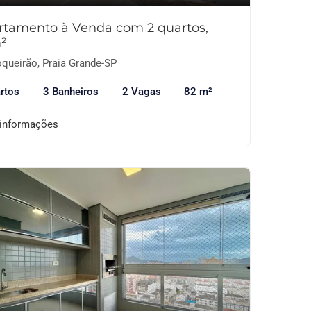
rtamento à Venda com 2 quartos,
²
queirão, Praia Grande-SP
rtos
3 Banheiros
2 Vagas
82 m²
 informações