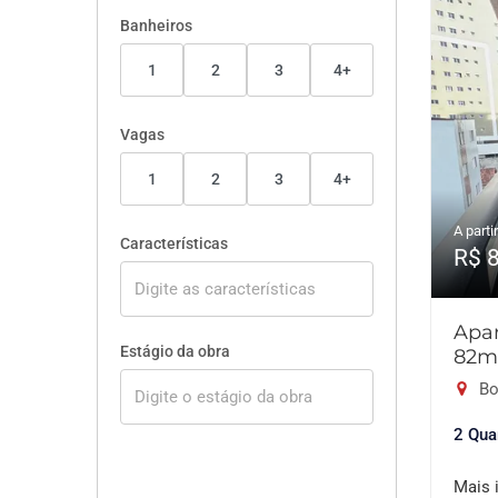
Banheiros
1
2
3
4+
Vagas
1
2
3
4+
A partir
Características
R$ 
Apar
Estágio da obra
82m
Bo
2 Qua
Mais 