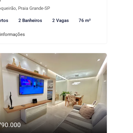
queirão, Praia Grande-SP
rtos
2 Banheiros
2 Vagas
76 m²
 informações
790.000