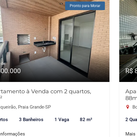
Pronto para Morar
 de:
800.000
R$ 
tamento à Venda com 2 quartos,
Apa
²
88m
queirão, Praia Grande-SP
Bo
rtos
3 Banheiros
1 Vaga
82 m²
2 Qua
informações
Mais