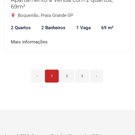
Apartamento à Venda com 2 quartos,
69m²
Boqueirão, Praia Grande-SP
2 Quartos
2 Banheiros
1 Vaga
69 m²
Mais informações
‹
1
2
3
›