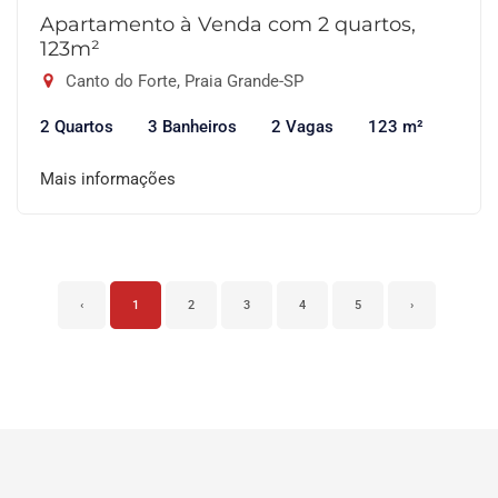
Apartamento à Venda com 2 quartos,
123m²
Canto do Forte, Praia Grande-SP
2 Quartos
3 Banheiros
2 Vagas
123 m²
Mais informações
‹
1
2
3
4
5
›