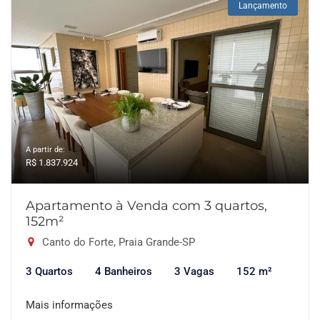
Lançamento
A partir de:
R$ 1.837.924
Apartamento à Venda com 3 quartos,
152m²
Canto do Forte, Praia Grande-SP
3 Quartos
4 Banheiros
3 Vagas
152 m²
Mais informações