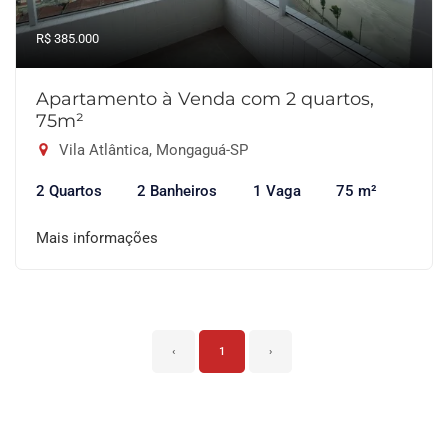
R$ 385.000
Apartamento à Venda com 2 quartos,
75m²
Vila Atlântica, Mongaguá-SP
2 Quartos
2 Banheiros
1 Vaga
75 m²
Mais informações
‹
1
›