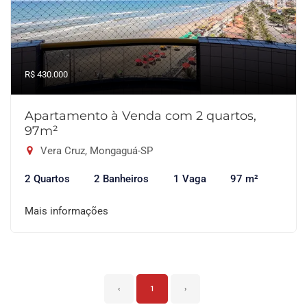
R$ 430.000
Apartamento à Venda com 2 quartos,
97m²
Vera Cruz, Mongaguá-SP
2 Quartos
2 Banheiros
1 Vaga
97 m²
Mais informações
‹
1
›