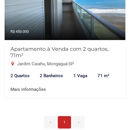
R$ 450.000
Apartamento à Venda com 2 quartos,
71m²
Jardim Caiahu, Mongaguá-SP
2 Quartos
2 Banheiros
1 Vaga
71 m²
Mais informações
‹
1
›