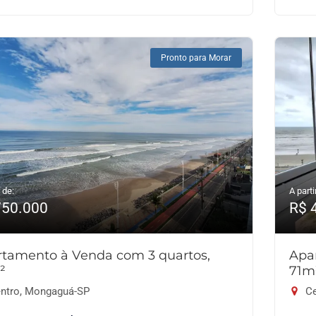
Pronto para Morar
 de:
A parti
750.000
R$ 
tamento à Venda com 3 quartos,
Apa
²
71m
ntro, Mongaguá-SP
Ce