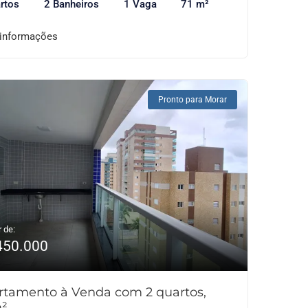
rtos
2 Banheiros
1 Vaga
71 m²
 informações
Pronto para Morar
r de:
450.000
rtamento à Venda com 2 quartos,
²