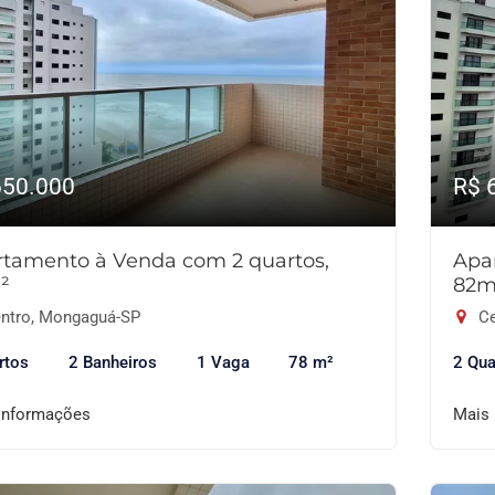
650.000
R$ 
tamento à Venda com 2 quartos,
Apa
²
82m
ntro, Mongaguá-SP
Ce
rtos
2 Banheiros
1 Vaga
78 m²
2 Qua
informações
Mais