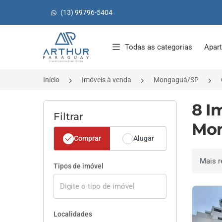
(13) 99796-5404
Página inicial
Todas as categorias
Apar
Início
Imóveis à venda
Mongaguá/SP
8 I
Filtrar
Mon
Comprar
Alugar
Ordenar 
Tipos de imóvel
Localidades