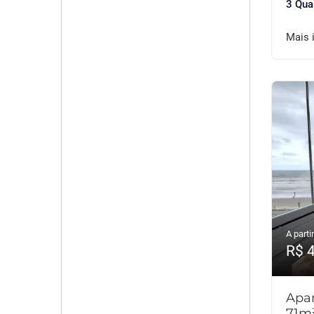
3 Qua
Mais 
A partir
R$ 
Apar
71m