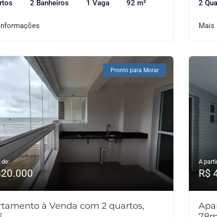
rtos
2 Banheiros
1 Vaga
92 m²
2 Qua
informações
Mais
Pronto para Morar
 de:
A parti
420.000
R$ 
tamento à Venda com 2 quartos,
Apa
²
78m