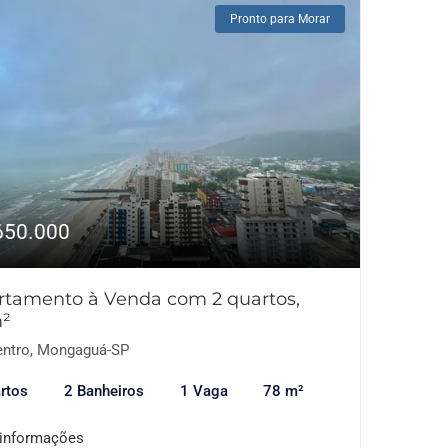
Pronto para Morar
650.000
rtamento à Venda com 2 quartos,
²
ntro, Mongaguá-SP
rtos
2 Banheiros
1 Vaga
78 m²
 informações