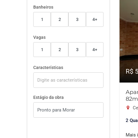
Banheiros
1
2
3
4+
Vagas
1
2
3
4+
Características
R$ 
Apar
Estágio da obra
82m
Ce
2 Qua
Mais 