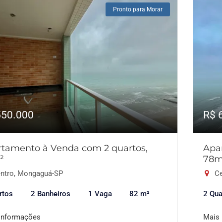
Pronto para Morar
550.000
R$ 
tamento à Venda com 2 quartos,
Apa
²
78m
ntro, Mongaguá-SP
Ce
rtos
2 Banheiros
1 Vaga
82 m²
2 Qua
informações
Mais