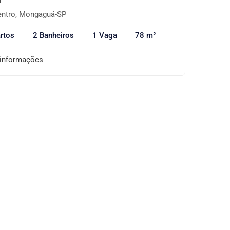
ntro, Mongaguá-SP
rtos
2 Banheiros
1 Vaga
78 m²
 informações