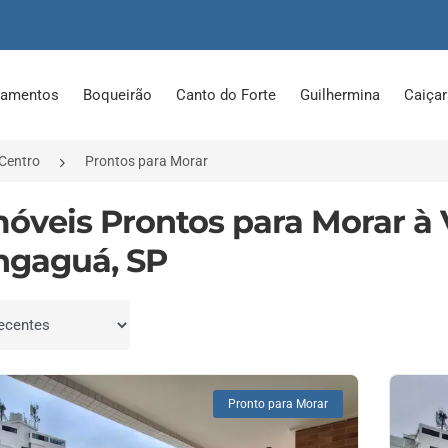
tamentos
Boqueirão
Canto do Forte
Guilhermina
Caiça
Centro
Prontos para Morar
móveis Prontos para Morar à
gaguá, SP
por
Pronto para Morar