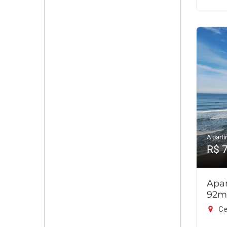
A partir
R$ 
Apar
92m
Ce