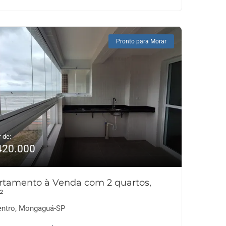
Pronto para Morar
r de:
420.000
rtamento à Venda com 2 quartos,
²
ntro, Mongaguá-SP