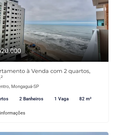
620.000
rtamento à Venda com 2 quartos,
²
ntro, Mongaguá-SP
rtos
2 Banheiros
1 Vaga
82 m²
 informações