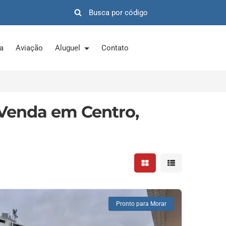
ra
Aviação
Aluguel
Contato
 Venda em Centro,
Mostrar resultados em 
Mostrar resultad
Pronto para Morar