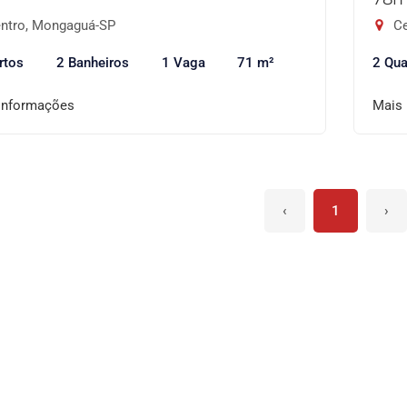
ntro, Mongaguá-SP
Ce
rtos
2 Banheiros
1 Vaga
71 m²
2 Qua
informações
Mais
‹
1
›