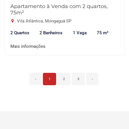
Apartamento à Venda com 2 quartos,
75m²
Vila Atlântica, Mongaguá-SP
2 Quartos
2 Banheiros
1 Vaga
75 m²
Mais informações
‹
1
2
3
›