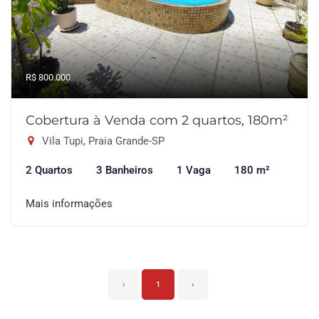
R$ 800.000
Cobertura à Venda com 2 quartos, 180m²
Vila Tupi, Praia Grande-SP
2 Quartos
3 Banheiros
1 Vaga
180 m²
Mais informações
‹
1
›