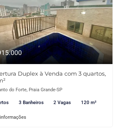
915.000
ertura Duplex à Venda com 3 quartos,
m²
nto do Forte, Praia Grande-SP
rtos
3 Banheiros
2 Vagas
120 m²
 informações