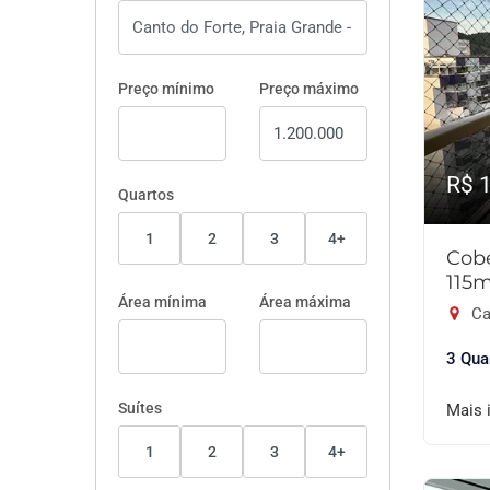
Preço mínimo
Preço máximo
R$ 
Quartos
1
2
3
4+
Cobe
115
Área mínima
Área máxima
Ca
3 Qua
Suítes
Mais 
1
2
3
4+