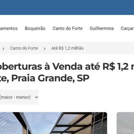
tamentos
Boqueirão
Canto do Forte
Guilhermina
Caiça
Canto do Forte
Até R$ 1,2 milhão
oberturas à Venda até R$ 1,2
te, Praia Grande, SP
por