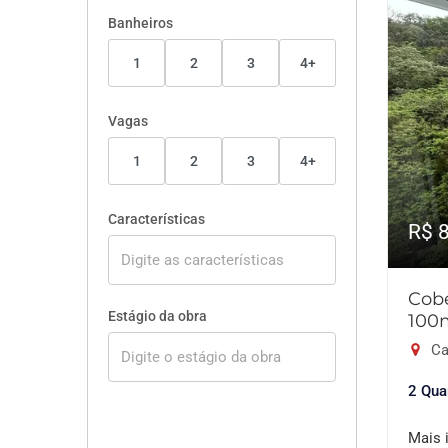
Banheiros
1
2
3
4+
Vagas
1
2
3
4+
Características
R$ 
Cobe
Estágio da obra
100
Ca
2 Qua
Mais 