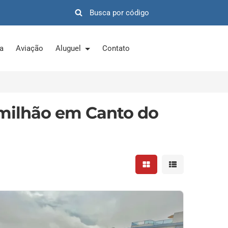
ra
Aviação
Aluguel
Contato
 milhão em Canto do
Mostrar resultados em 
Mostrar resultad