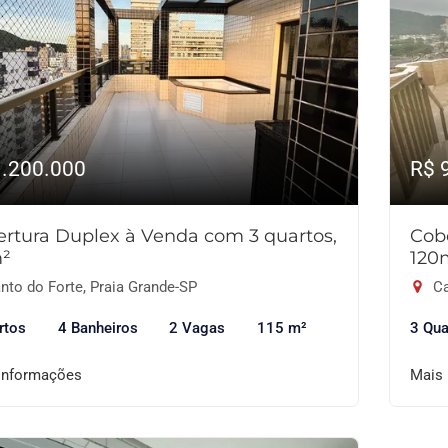
1.200.000
R$ 
rtura Duplex à Venda com 3 quartos,
Cob
m²
120
nto do Forte, Praia Grande-SP
Ca
rtos
4 Banheiros
2 Vagas
115 m²
3 Qua
informações
Mais