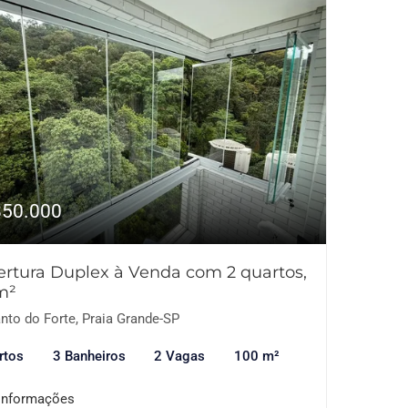
850.000
rtura Duplex à Venda com 2 quartos,
m²
nto do Forte, Praia Grande-SP
rtos
3 Banheiros
2 Vagas
100 m²
informações