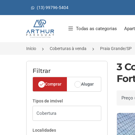
(13) 99796-5404
Página inicial
Todas as categorias
Apar
Início
Coberturas à venda
Praia Grande/SP
3 C
Filtrar
For
Comprar
Alugar
Ordenar 
Tipos de imóvel
Localidades