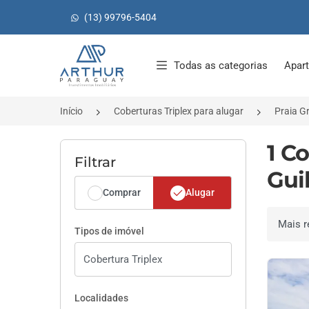
(13) 99796-5404
Página inicial
Todas as categorias
Apar
Início
Coberturas Triplex para alugar
Praia G
1 C
Filtrar
Gui
Comprar
Alugar
Ordenar 
Tipos de imóvel
Localidades