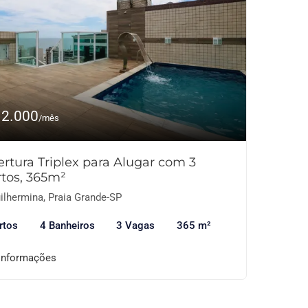
12.000
/mês
rtura Triplex para Alugar com 3
tos, 365m²
ilhermina, Praia Grande-SP
rtos
4 Banheiros
3 Vagas
365 m²
informações