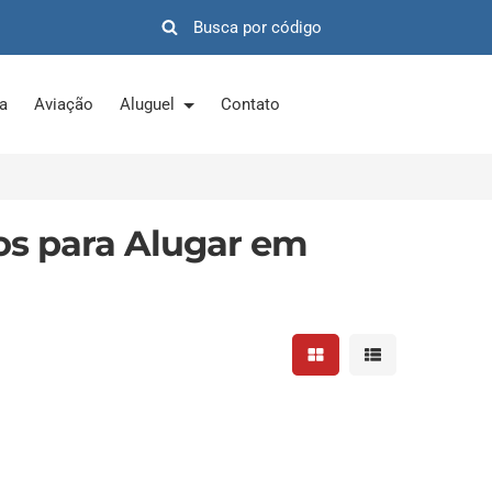
ra
Aviação
Aluguel
Contato
tos para Alugar em
Mostrar resultados em 
Mostrar resultad