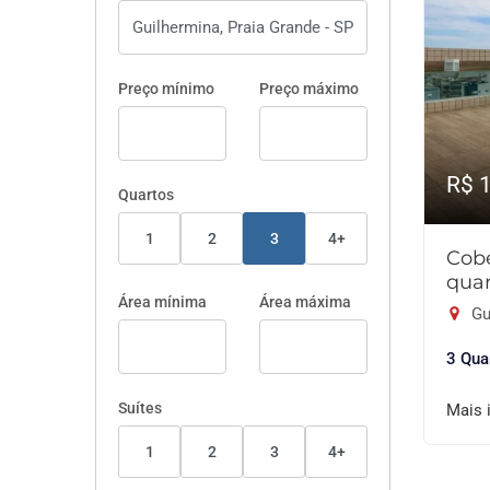
Preço mínimo
Preço máximo
R$ 
Quartos
1
2
3
4+
Cobe
quar
Área mínima
Área máxima
Gu
3 Qua
Suítes
Mais 
1
2
3
4+