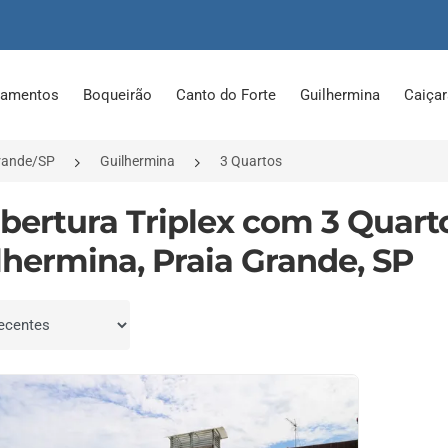
tamentos
Boqueirão
Canto do Forte
Guilhermina
Caiça
rande/SP
Guilhermina
3 Quartos
obertura Triplex com 3 Quar
lhermina, Praia Grande, SP
por