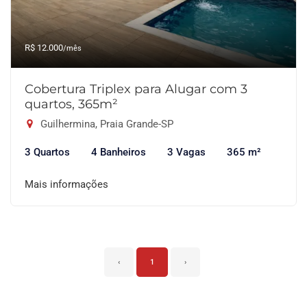
R$ 12.000
/mês
Cobertura Triplex para Alugar com 3
quartos, 365m²
Guilhermina, Praia Grande-SP
3 Quartos
4 Banheiros
3 Vagas
365 m²
Mais informações
‹
1
›