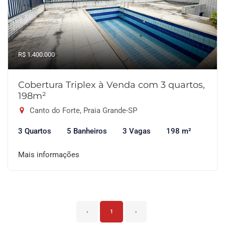
R$ 1.400.000
Cobertura Triplex à Venda com 3 quartos,
198m²
Canto do Forte, Praia Grande-SP
3 Quartos
5 Banheiros
3 Vagas
198 m²
Mais informações
‹
1
›