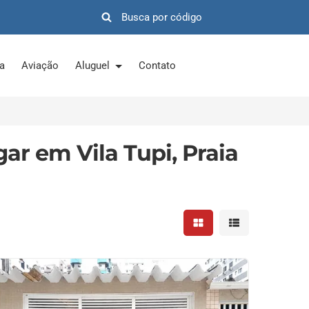
ra
Aviação
Aluguel
Contato
ar em Vila Tupi, Praia
Mostrar resultados em 
Mostrar resultad