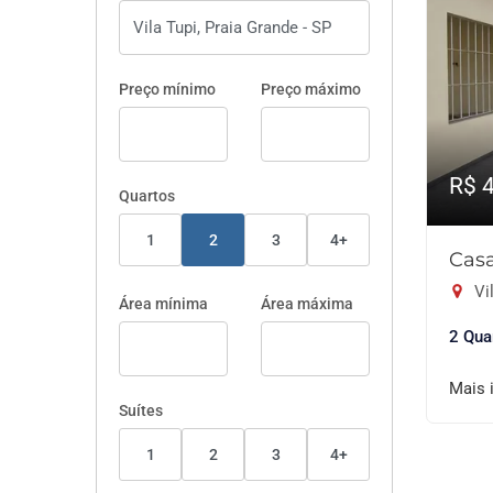
Preço mínimo
Preço máximo
R$ 
Quartos
1
2
3
4+
Casa
Vil
Área mínima
Área máxima
2 Qua
Mais 
Suítes
1
2
3
4+