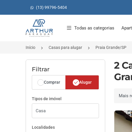
(13) 99796-5404
Página inicial
Todas as categorias
Apar
Início
Casas para alugar
Praia Grande/SP
2 C
Filtrar
Gra
Comprar
Alugar
Ordenar 
Tipos de imóvel
Localidades