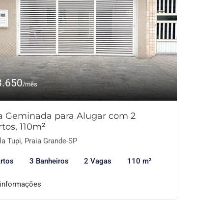
3.650
/mês
a Geminada para Alugar com 2
tos, 110m²
la Tupi, Praia Grande-SP
rtos
3 Banheiros
2 Vagas
110 m²
 informações