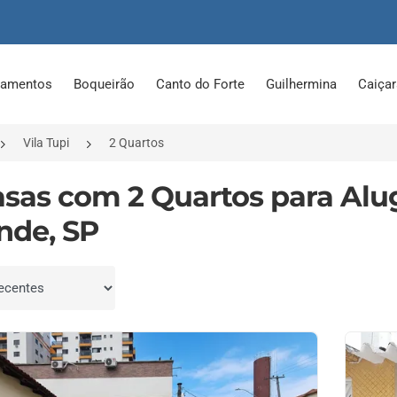
tamentos
Boqueirão
Canto do Forte
Guilhermina
Caiça
Vila Tupi
2 Quartos
asas com 2 Quartos para Alug
nde, SP
por