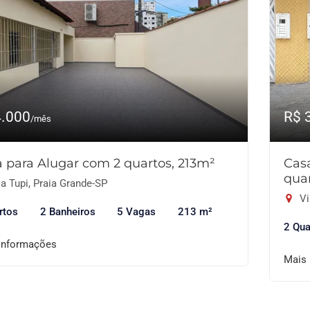
4.000
R$ 
/mês
 para Alugar com 2 quartos, 213m²
Cas
quar
a Tupi, Praia Grande-SP
Vi
rtos
2 Banheiros
5 Vagas
213 m²
2 Qua
informações
Mais