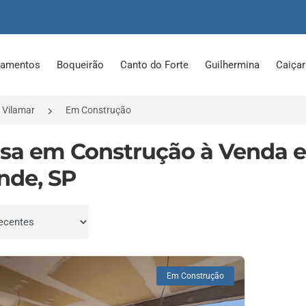
tamentos
Boqueirão
Canto do Forte
Guilhermina
Caiça
Vilamar
Em Construção
asa em Construção à Venda e
nde, SP
por
Em Construção