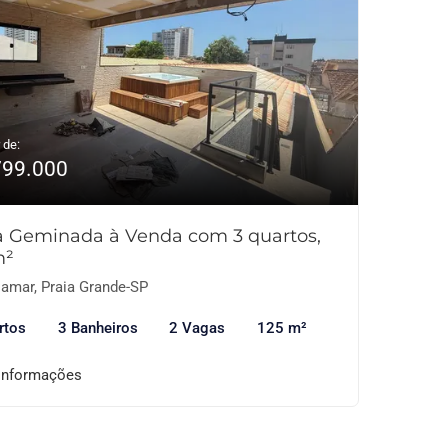
 de:
799.000
a Geminada à Venda com 3 quartos,
m²
lamar, Praia Grande-SP
rtos
3 Banheiros
2 Vagas
125 m²
informações