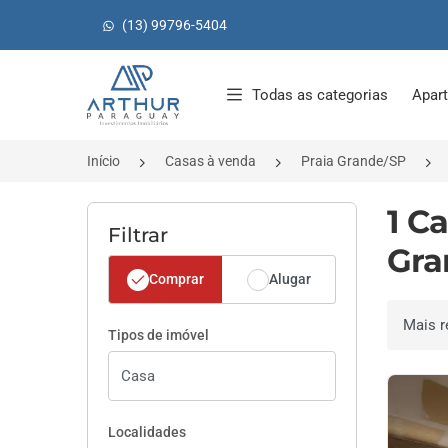
(13) 99796-5404
Página inicial
Todas as categorias
Apar
Início
Casas à venda
Praia Grande/SP
1 C
Filtrar
Gra
Comprar
Alugar
Ordenar 
Tipos de imóvel
Localidades