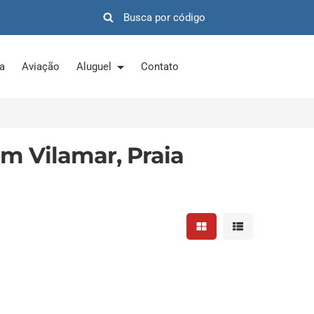
ra
Aviação
Aluguel
Contato
m Vilamar, Praia
Mostrar resultados em 
Mostrar resultad