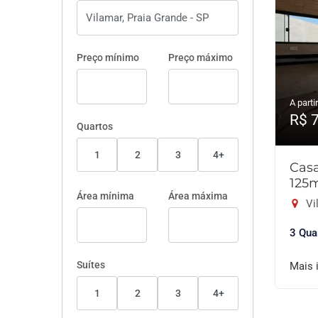
Preço mínimo
Preço máximo
A partir
R$ 
Quartos
1
2
3
4+
Cas
125
Área mínima
Área máxima
Vi
3 Qua
Suítes
Mais 
1
2
3
4+