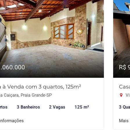
1.060.000
R$ 
 à Venda com 3 quartos, 125m²
Cas
a Caiçara, Praia Grande-SP
Vi
rtos
3 Banheiros
2 Vagas
125 m²
3 Qua
informações
Mais