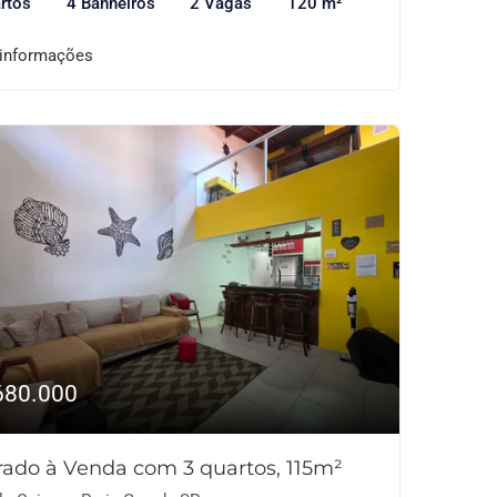
rtos
4 Banheiros
2 Vagas
120 m²
 informações
680.000
rado à Venda com 3 quartos, 115m²