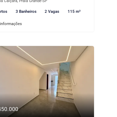
la Caiçara, Praia Grande-SP
rtos
3 Banheiros
2 Vagas
115 m²
 informações
450.000