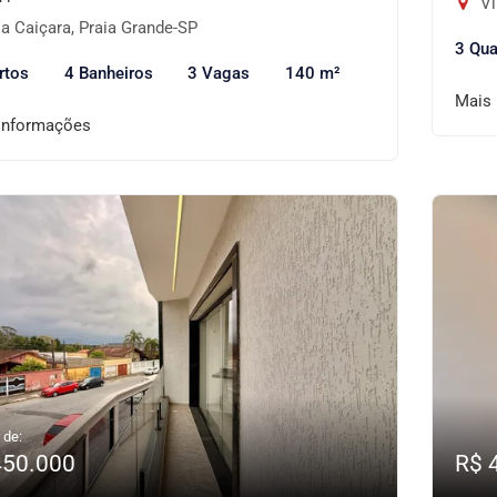
Vi
a Caiçara, Praia Grande-SP
3 Qua
rtos
4 Banheiros
3 Vagas
140 m²
Mais
informações
 de:
450.000
R$ 