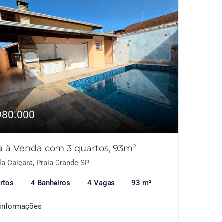
980.000
a à Venda com 3 quartos, 93m²
la Caiçara, Praia Grande-SP
rtos
4 Banheiros
4 Vagas
93 m²
 informações