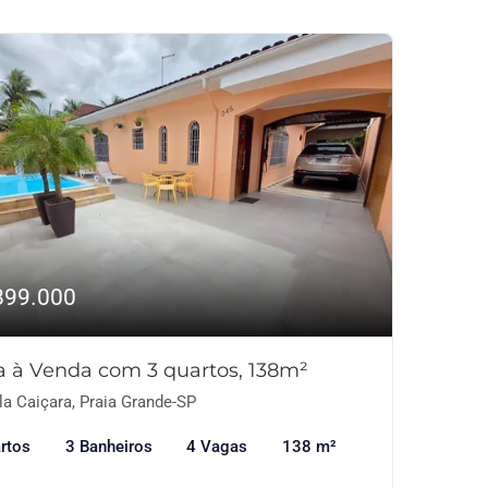
899.000
a à Venda com 3 quartos, 138m²
la Caiçara, Praia Grande-SP
rtos
3 Banheiros
4 Vagas
138 m²