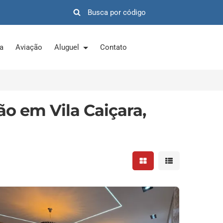
ra
Aviação
Aluguel
Contato
ão em Vila Caiçara,
Mostrar resultados em 
Mostrar resultad