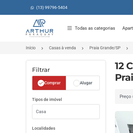
(13) 99796-5404
Página inicial
Todas as categorias
Apar
Início
Casas à venda
Praia Grande/SP
12 
Filtrar
Pra
Comprar
Alugar
Ordenar 
Tipos de imóvel
Localidades