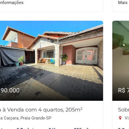
informações
Mais
890.000
R$ 
 à Venda com 4 quartos, 205m²
Sob
a Caiçara, Praia Grande-SP
Vi