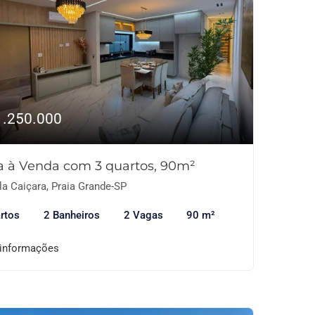
1.250.000
a à Venda com 3 quartos, 90m²
la Caiçara, Praia Grande-SP
rtos
2 Banheiros
2 Vagas
90 m²
 informações