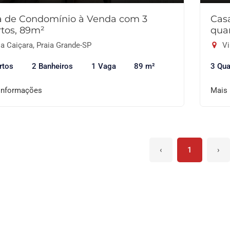
a de Condomínio à Venda com 3
Cas
tos, 89m²
qua
a Caiçara, Praia Grande-SP
Vi
rtos
2 Banheiros
1 Vaga
89 m²
3 Qua
informações
Mais
‹
1
›