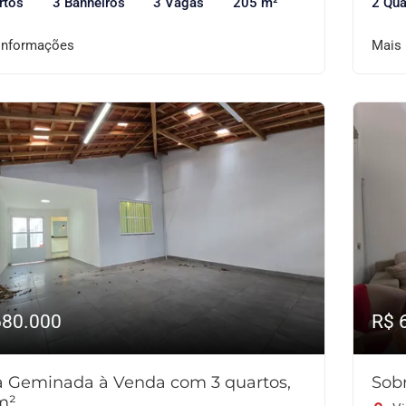
rtos
3 Banheiros
3 Vagas
205 m²
2 Qua
informações
Mais
680.000
R$ 
a Geminada à Venda com 3 quartos,
Sob
m²