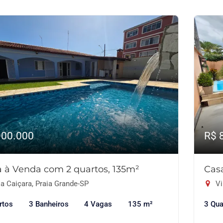
900.000
R$ 
 à Venda com 2 quartos, 135m²
Cas
a Caiçara, Praia Grande-SP
Vi
rtos
3 Banheiros
4 Vagas
135 m²
3 Qua