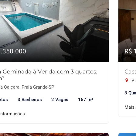
1.350.000
R$ 
a Geminada à Venda com 3 quartos,
Cas
m²
Vi
a Caiçara, Praia Grande-SP
3 Qua
rtos
3 Banheiros
2 Vagas
157 m²
Mais
informações