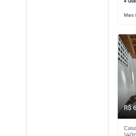
4 Qua
Mais 
R$ 
Cas
140