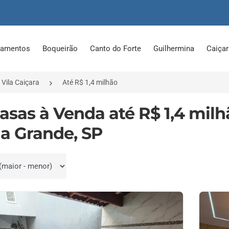
tamentos
Boqueirão
Canto do Forte
Guilhermina
Caiça
Vila Caiçara
Até R$ 1,4 milhão
Casas à Venda até R$ 1,4 milh
ia Grande, SP
por