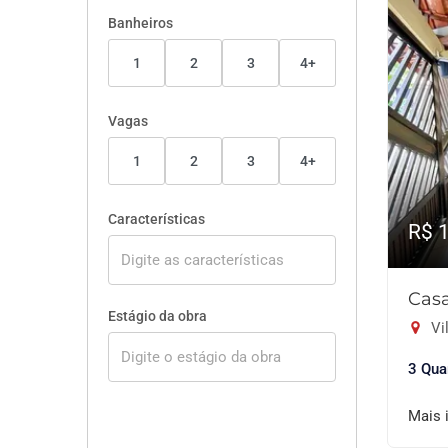
Banheiros
1
2
3
4+
Vagas
1
2
3
4+
Características
R$ 
Casa
Estágio da obra
Vil
3 Qua
Mais 