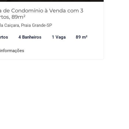
a de Condomínio à Venda com 3
rtos, 89m²
la Caiçara, Praia Grande-SP
rtos
4 Banheiros
1 Vaga
89 m²
 informações