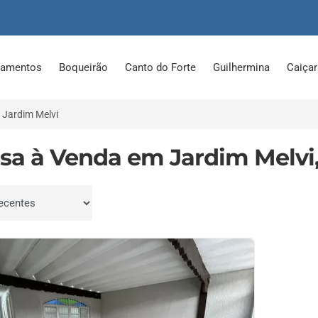
tamentos
Boqueirão
Canto do Forte
Guilhermina
Caiça
Jardim Melvi
asa à Venda em Jardim Melvi,
por