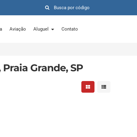
ra
Aviação
Aluguel
Contato
 Praia Grande, SP
Mostrar resultados em 
Mostrar resultad