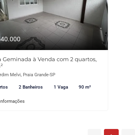
540.000
a Geminada à Venda com 2 quartos,
²
rdim Melvi, Praia Grande-SP
rtos
2 Banheiros
1 Vaga
90 m²
informações