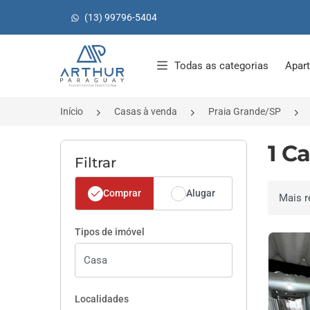
(13) 99796-5404
Página inicial
Todas as categorias
Apar
Início
Casas à venda
Praia Grande/SP
1 C
Filtrar
Comprar
Alugar
Ordenar 
Tipos de imóvel
Localidades