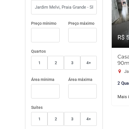
Preço mínimo
Preço máximo
R$ 
Quartos
Cas
90m
1
2
3
4+
Ja
Área mínima
Área máxima
2 Qua
Mais 
Suítes
1
2
3
4+