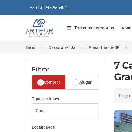
(13) 99796-5404
Página inicial
Todas as categorias
Apar
Início
Casas à venda
Praia Grande/SP
7 C
Filtrar
Gra
Comprar
Alugar
Ordenar 
Tipos de imóvel
Localidades