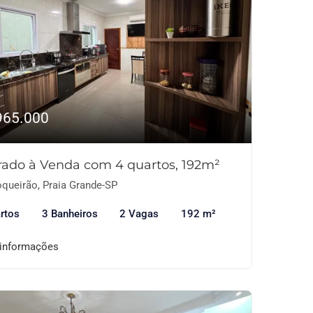
965.000
rado à Venda com 4 quartos, 192m²
queirão, Praia Grande-SP
rtos
3 Banheiros
2 Vagas
192 m²
 informações