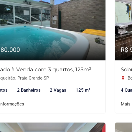
980.000
R$ 
ado à Venda com 3 quartos, 125m²
Sob
queirão, Praia Grande-SP
Bo
rtos
2 Banheiros
2 Vagas
125 m²
4 Qua
informações
Mais