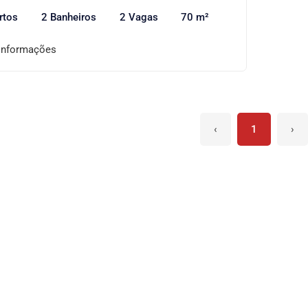
rtos
2 Banheiros
2 Vagas
70 m²
informações
‹
1
›