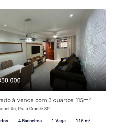
850.000
rado à Venda com 3 quartos, 115m²
queirão, Praia Grande-SP
rtos
4 Banheiros
1 Vaga
115 m²