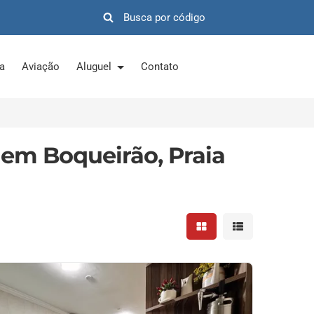
ra
Aviação
Aluguel
Contato
 em Boqueirão, Praia
Mostrar resultados em 
Mostrar resultad