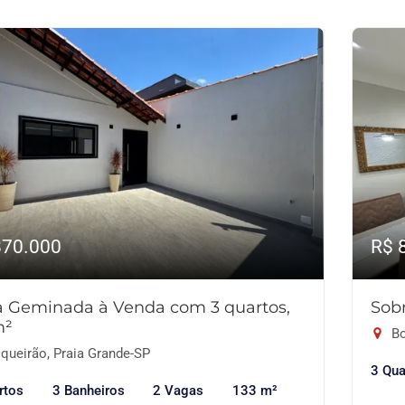
870.000
R$ 
a Geminada à Venda com 3 quartos,
Sob
m²
Bo
queirão, Praia Grande-SP
3 Qua
rtos
3 Banheiros
2 Vagas
133 m²