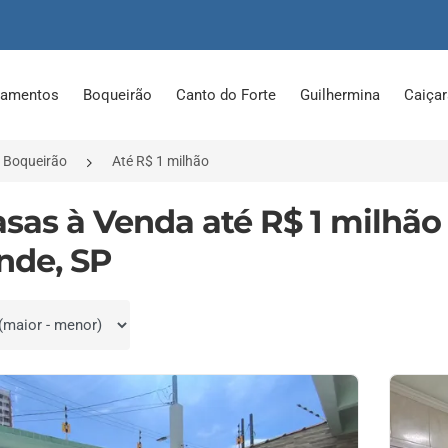
tamentos
Boqueirão
Canto do Forte
Guilhermina
Caiça
Boqueirão
Até R$ 1 milhão
asas à Venda até R$ 1 milhão
nde, SP
por