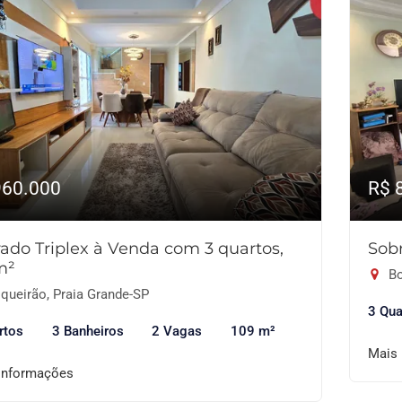
960.000
R$ 
ado Triplex à Venda com 3 quartos,
Sob
m²
Bo
queirão, Praia Grande-SP
3 Qua
rtos
3 Banheiros
2 Vagas
109 m²
Mais
informações