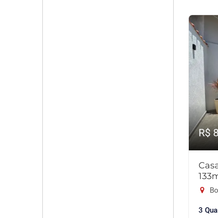
R$ 
Cas
133
Bo
3 Qua