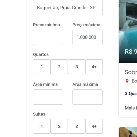
Preço mínimo
Preço máximo
R$ 
Quartos
1
2
3
4+
Sobr
Bo
Área mínima
Área máxima
3 Qua
Mais 
Suítes
1
2
3
4+