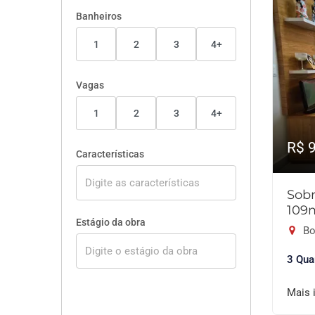
Banheiros
1
2
3
4+
Vagas
1
2
3
4+
R$ 
Características
Sobr
109
Estágio da obra
Bo
3 Qua
Mais 