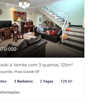
870.000
rado à Venda com 3 quartos, 125m²
queirão, Praia Grande-SP
rtos
3 Banheiros
2 Vagas
125 m²
 informações