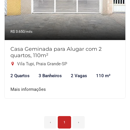
R$ 3.650
/mês
Casa Geminada para Alugar com 2
quartos, 110m²
Vila Tupi, Praia Grande-SP
2 Quartos
3 Banheiros
2 Vagas
110 m²
Mais informações
‹
1
›