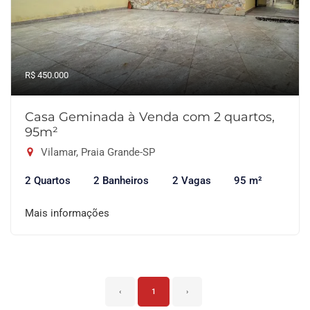
R$ 450.000
Casa Geminada à Venda com 2 quartos,
95m²
Vilamar, Praia Grande-SP
2 Quartos
2 Banheiros
2 Vagas
95 m²
Mais informações
‹
1
›