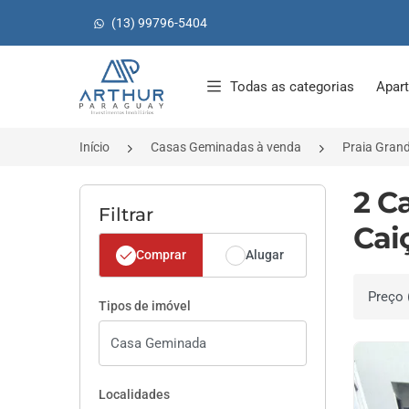
(13) 99796-5404
Página inicial
Todas as categorias
Apar
Início
Casas Geminadas à venda
Praia Gran
2 C
Filtrar
Cai
Comprar
Alugar
Ordenar 
Tipos de imóvel
Localidades