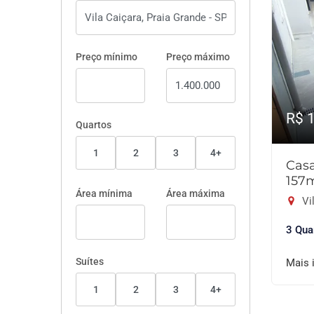
Preço mínimo
Preço máximo
R$ 
Quartos
1
2
3
4+
Cas
157
Área mínima
Área máxima
Vil
3 Qua
Suítes
Mais 
1
2
3
4+