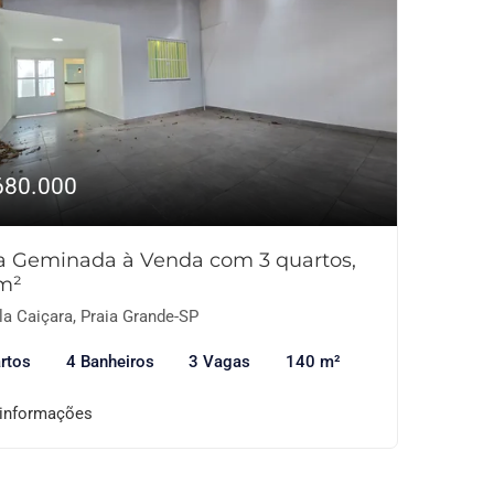
680.000
a Geminada à Venda com 3 quartos,
m²
la Caiçara, Praia Grande-SP
rtos
4 Banheiros
3 Vagas
140 m²
 informações