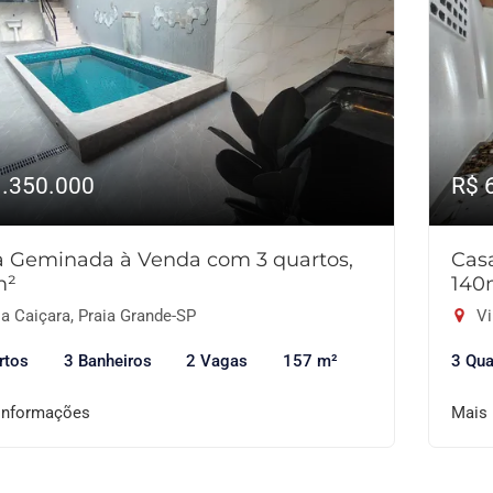
1.350.000
R$ 
a Geminada à Venda com 3 quartos,
Cas
m²
140
a Caiçara, Praia Grande-SP
Vi
rtos
3 Banheiros
2 Vagas
157 m²
3 Qua
informações
Mais