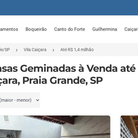
tamentos
Boqueirão
Canto do Forte
Guilhermina
Caiça
de/SP
Vila Caiçara
Até R$ 1,4 milhão
asas Geminadas à Venda até 
çara, Praia Grande, SP
por