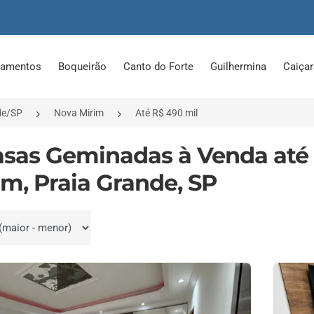
tamentos
Boqueirão
Canto do Forte
Guilhermina
Caiça
de/SP
Nova Mirim
Até R$ 490 mil
asas Geminadas à Venda até
im, Praia Grande, SP
por