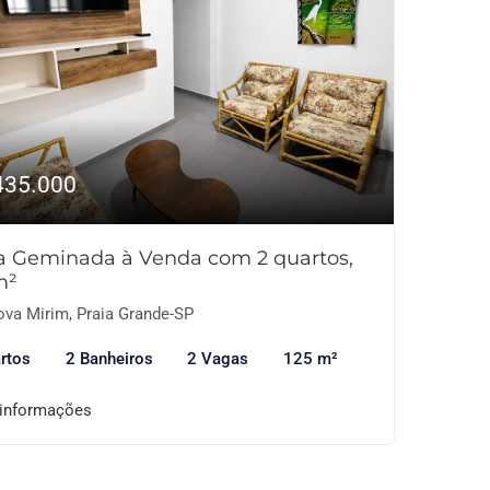
435.000
a Geminada à Venda com 2 quartos,
m²
va Mirim, Praia Grande-SP
rtos
2 Banheiros
2 Vagas
125 m²
 informações