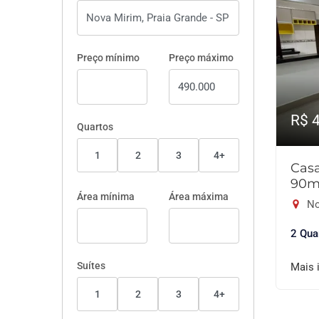
Preço mínimo
Preço máximo
R$ 
Quartos
1
2
3
4+
Cas
90m
Área mínima
Área máxima
No
2 Qua
Suítes
Mais 
1
2
3
4+