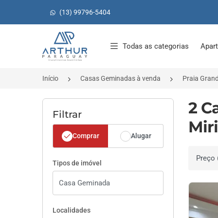
(13) 99796-5404
Página inicial
Todas as categorias
Apar
Início
Casas Geminadas à venda
Praia Gran
2 C
Filtrar
Mir
Comprar
Alugar
Ordenar 
Tipos de imóvel
Localidades