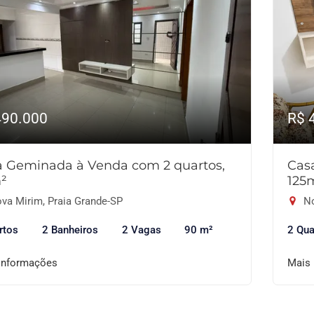
490.000
R$ 
a Geminada à Venda com 2 quartos,
Cas
²
125
va Mirim, Praia Grande-SP
No
rtos
2 Banheiros
2 Vagas
90 m²
2 Qua
informações
Mais