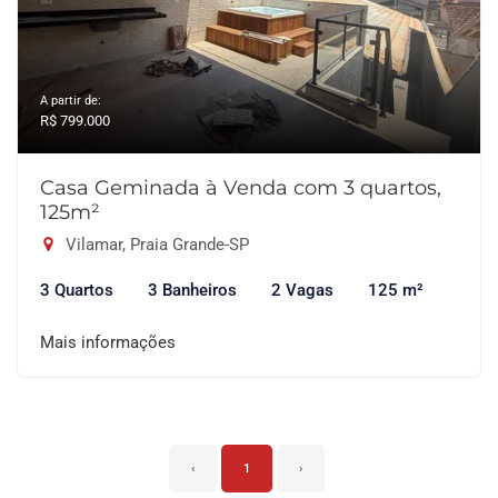
A partir de:
R$ 799.000
Casa Geminada à Venda com 3 quartos,
125m²
Vilamar, Praia Grande-SP
3 Quartos
3 Banheiros
2 Vagas
125 m²
Mais informações
‹
1
›