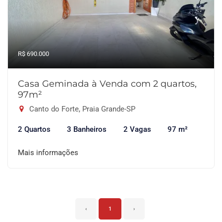
R$ 690.000
Casa Geminada à Venda com 2 quartos,
97m²
Canto do Forte, Praia Grande-SP
2 Quartos
3 Banheiros
2 Vagas
97 m²
Mais informações
‹
1
›