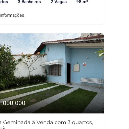
rtos
3 Banheiros
2 Vagas
98 m²
 informações
1.000.000
a Geminada à Venda com 3 quartos,
m²