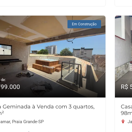
Em Construção
 de:
799.000
R$ 
a Geminada à Venda com 3 quartos,
Cas
m²
98m
lamar, Praia Grande-SP
Ja