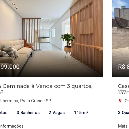
799.000
R$ 
a Geminada à Venda com 3 quartos,
Cas
m²
137
ilhermina, Praia Grande-SP
Oc
rtos
3 Banheiros
2 Vagas
115 m²
3 Qua
informações
Mais