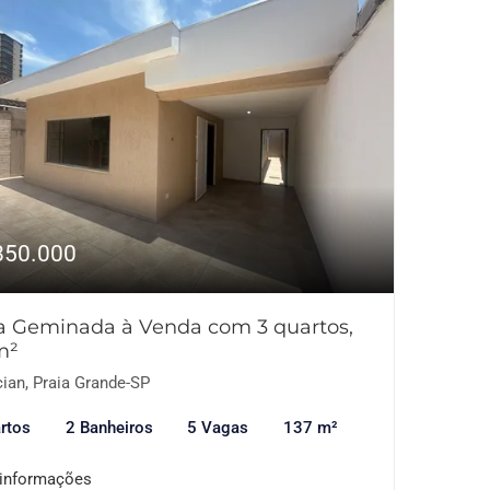
850.000
a Geminada à Venda com 3 quartos,
m²
ian, Praia Grande-SP
rtos
2 Banheiros
5 Vagas
137 m²
 informações