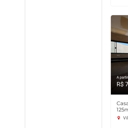
A partir
R$ 
Cas
125
Vi