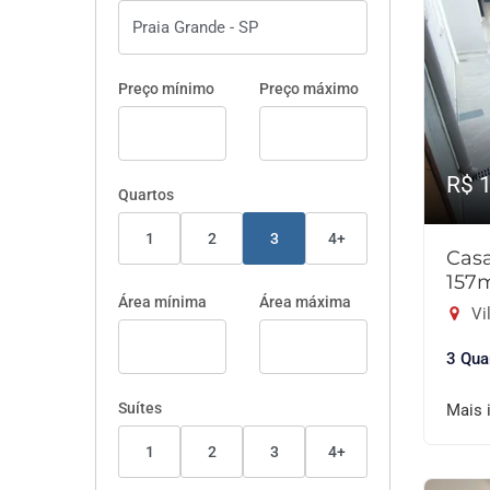
Preço mínimo
Preço máximo
R$ 
Quartos
1
2
3
4+
Cas
157
Área mínima
Área máxima
Vil
3 Qua
Suítes
Mais 
1
2
3
4+