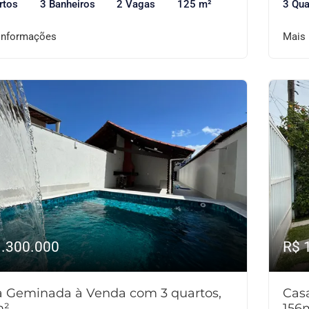
rtos
3 Banheiros
2 Vagas
125 m²
3 Qua
informações
Mais
1.300.000
R$ 
a Geminada à Venda com 3 quartos,
Cas
m²
156