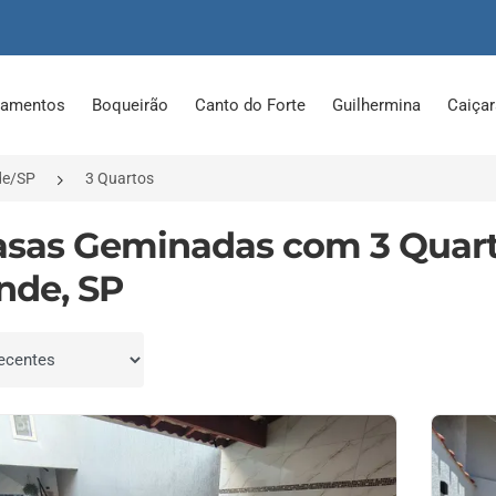
tamentos
Boqueirão
Canto do Forte
Guilhermina
Caiça
de/SP
3 Quartos
asas Geminadas com 3 Quart
nde, SP
por