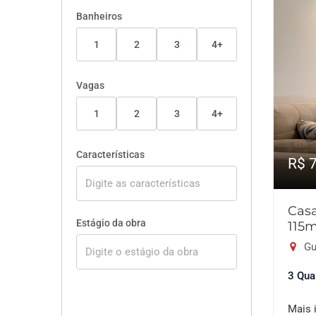
Banheiros
1
2
3
4+
Vagas
1
2
3
4+
Características
R$ 
Cas
Estágio da obra
115
Gu
3 Qua
Mais 