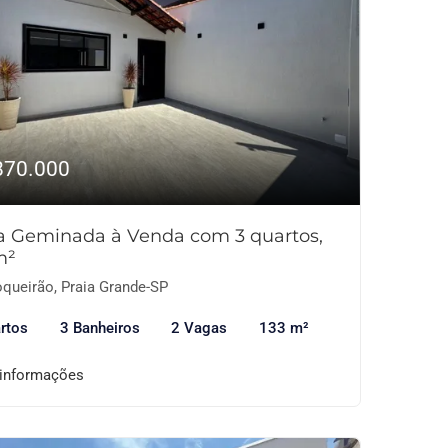
870.000
a Geminada à Venda com 3 quartos,
m²
queirão, Praia Grande-SP
rtos
3 Banheiros
2 Vagas
133 m²
 informações