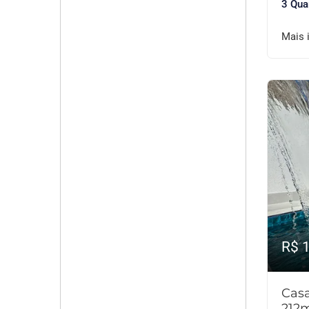
3 Qua
Mais 
R$ 
Cas
212