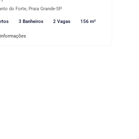
nto do Forte, Praia Grande-SP
rtos
3 Banheiros
2 Vagas
156 m²
 informações