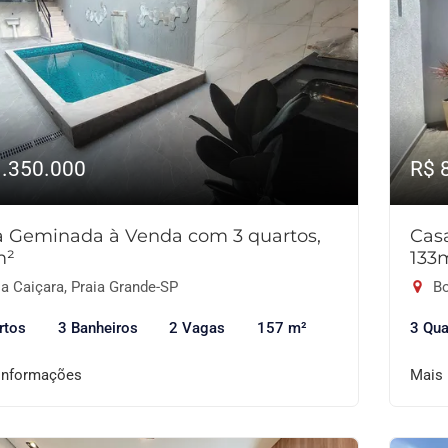
1.350.000
R$ 
a Geminada à Venda com 3 quartos,
Cas
m²
133
a Caiçara, Praia Grande-SP
Bo
rtos
3 Banheiros
2 Vagas
157 m²
3 Qua
informações
Mais