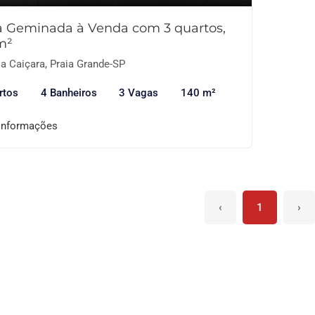
a Geminada à Venda com 3 quartos,
m²
a Caiçara, Praia Grande-SP
rtos
4 Banheiros
3 Vagas
140 m²
informações
‹
1
›