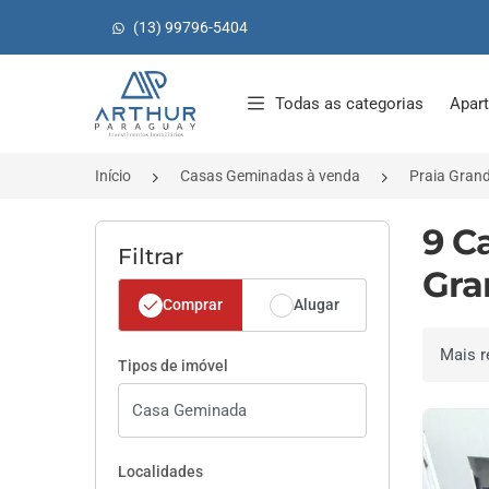
(13) 99796-5404
Página inicial
Todas as categorias
Apar
Início
Casas Geminadas à venda
Praia Gran
9 C
Filtrar
Gra
Comprar
Alugar
Ordenar 
Tipos de imóvel
Localidades