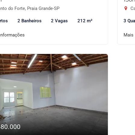
nto do Forte, Praia Grande-SP
Ca
rtos
2 Banheiros
2 Vagas
212 m²
3 Qua
informações
Mais
680.000