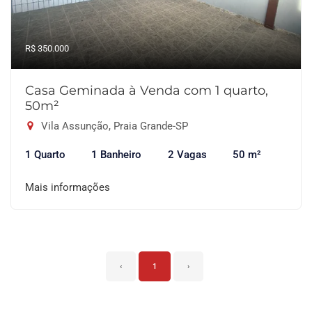
R$ 350.000
Casa Geminada à Venda com 1 quarto,
50m²
Vila Assunção, Praia Grande-SP
1 Quarto
1 Banheiro
2 Vagas
50 m²
Mais informações
‹
1
›