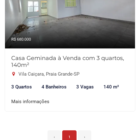
R$ 680.000
Casa Geminada à Venda com 3 quartos,
140m²
Vila Caiçara, Praia Grande-SP
3 Quartos
4 Banheiros
3 Vagas
140 m²
Mais informações
‹
1
›