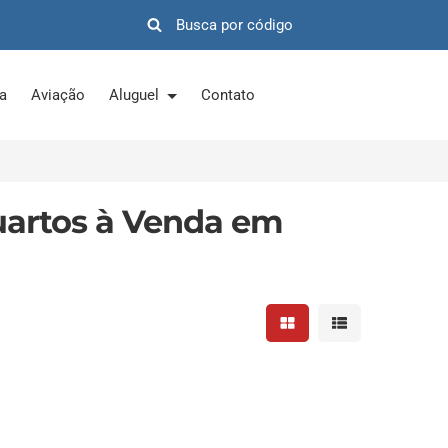
ra
Aviação
Aluguel
Contato
uartos à Venda em
Mostrar resultados em 
Mostrar resultad