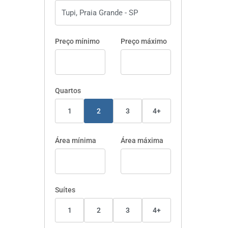
Preço mínimo
Preço máximo
Quartos
1
2
3
4+
Área mínima
Área máxima
Suítes
1
2
3
4+