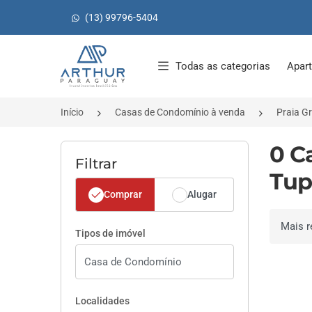
(13) 99796-5404
Página inicial
Todas as categorias
Apar
Início
Casas de Condomínio à venda
Praia G
0 C
Filtrar
Tup
Comprar
Alugar
Ordenar 
Tipos de imóvel
Localidades