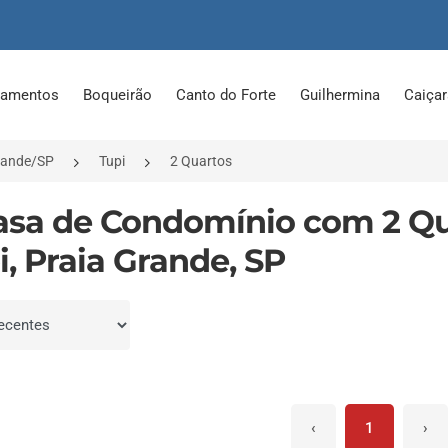
tamentos
Boqueirão
Canto do Forte
Guilhermina
Caiça
rande/SP
Tupi
2 Quartos
asa de Condomínio com 2 Q
i, Praia Grande, SP
por
‹
1
›