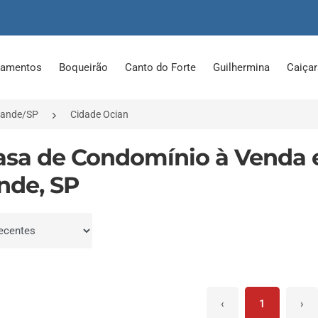
tamentos
Boqueirão
Canto do Forte
Guilhermina
Caiça
rande/SP
Cidade Ocian
asa de Condomínio à Venda 
nde, SP
por
‹
1
›