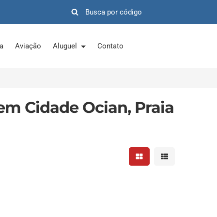
ra
Aviação
Aluguel
Contato
em Cidade Ocian, Praia
Mostrar resultados em 
Mostrar resultad