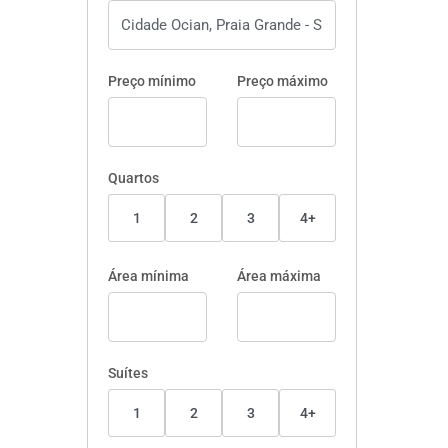
Preço mínimo
Preço máximo
Quartos
1
2
3
4+
Área mínima
Área máxima
Suítes
1
2
3
4+