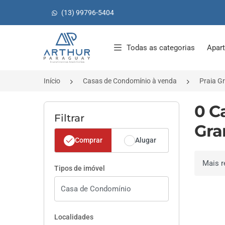
(13) 99796-5404
Página inicial
Todas as categorias
Apar
Início
Casas de Condomínio à venda
Praia G
0 C
Filtrar
Gra
Comprar
Alugar
Ordenar 
Tipos de imóvel
Localidades