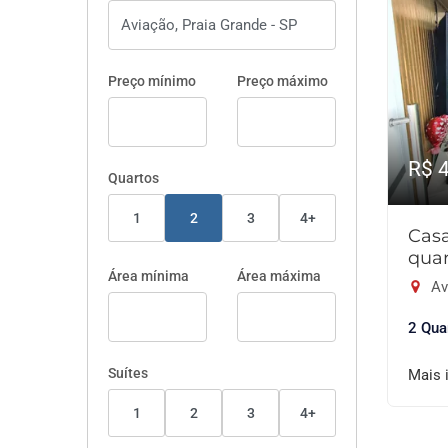
Preço mínimo
Preço máximo
R$ 
Quartos
1
2
3
4+
Cas
quar
Área mínima
Área máxima
Av
2 Qua
Suítes
Mais 
1
2
3
4+