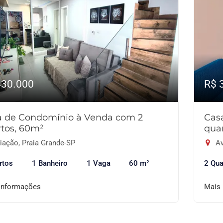
430.000
R$ 
a de Condomínio à Venda com 2
Cas
tos, 60m²
qua
iação, Praia Grande-SP
Av
rtos
1 Banheiro
1 Vaga
60 m²
2 Qua
informações
Mais