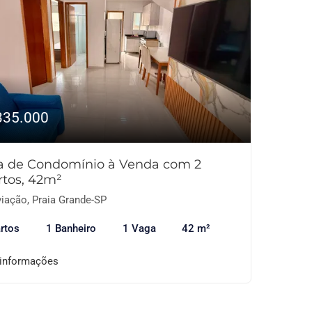
335.000
a de Condomínio à Venda com 2
rtos, 42m²
iação, Praia Grande-SP
rtos
1 Banheiro
1 Vaga
42 m²
 informações