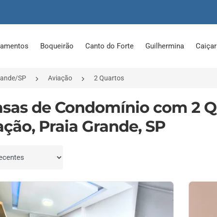
tamentos
Boqueirão
Canto do Forte
Guilhermina
Caiça
rande/SP
Aviação
2 Quartos
asas de Condomínio com 2 Q
ação, Praia Grande, SP
por