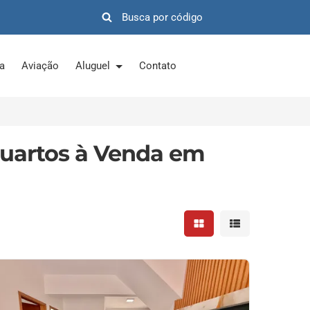
ra
Aviação
Aluguel
Contato
uartos à Venda em
Mostrar resultados em 
Mostrar resultad