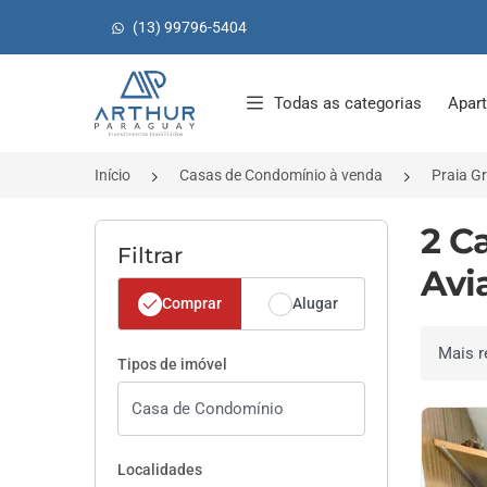
(13) 99796-5404
Página inicial
Todas as categorias
Apar
Início
Casas de Condomínio à venda
Praia G
2 C
Filtrar
Avi
Comprar
Alugar
Ordenar 
Tipos de imóvel
Localidades