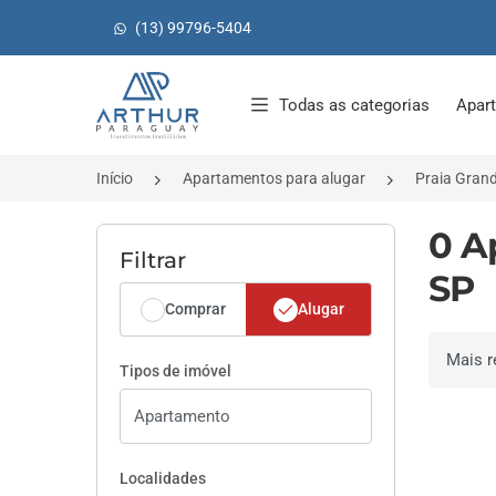
(13) 99796-5404
Página inicial
Todas as categorias
Apar
Início
Apartamentos para alugar
Praia Gran
0 A
Filtrar
SP
Comprar
Alugar
Ordenar 
Tipos de imóvel
Localidades