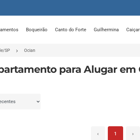
tamentos
Boqueirão
Canto do Forte
Guilhermina
Caiça
de/SP
Ocian
partamento para Alugar em O
por
‹
1
›