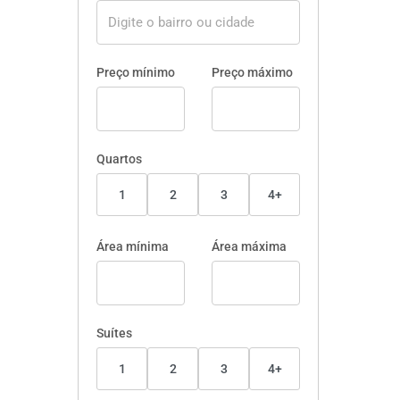
Preço mínimo
Preço máximo
Quartos
1
2
3
4+
Área mínima
Área máxima
Suítes
1
2
3
4+