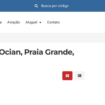
ra
Aviação
Aluguel
Contato
cian, Praia Grande,
Mostrar resultados em 
Mostrar resultad