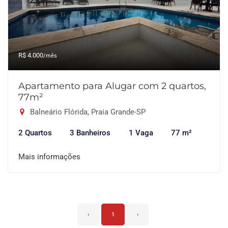
R$ 4.000
/mês
Apartamento para Alugar com 2 quartos,
77m²
Balneário Flórida, Praia Grande-SP
2 Quartos
3 Banheiros
1 Vaga
77 m²
Mais informações
‹
1
›