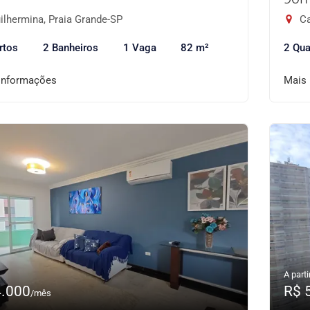
ilhermina, Praia Grande-SP
Ca
rtos
2 Banheiros
1 Vaga
82 m²
2 Qua
informações
Mais
A parti
4.000
R$ 
/mês