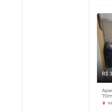
R$ 
Apar
70m
Vil