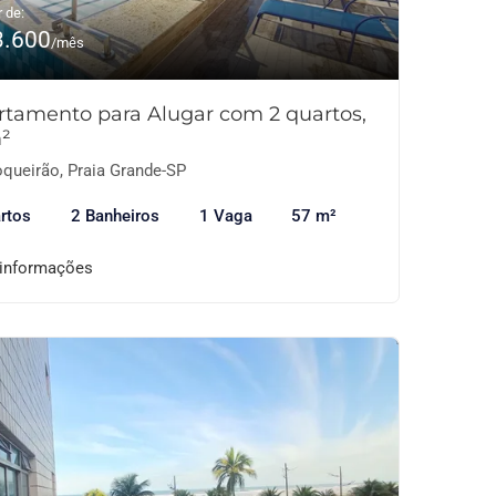
r de:
3.600
/mês
rtamento para Alugar com 2 quartos,
²
queirão, Praia Grande-SP
rtos
2 Banheiros
1 Vaga
57 m²
 informações