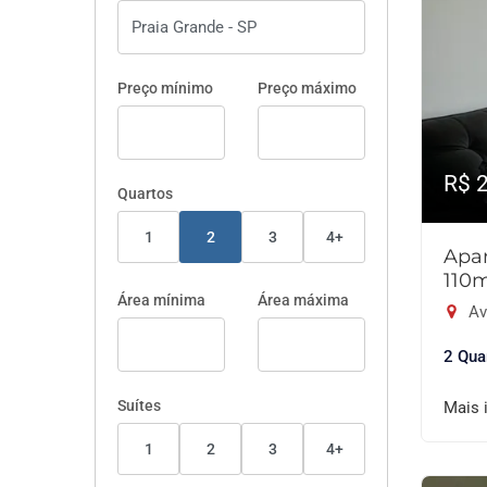
Preço mínimo
Preço máximo
R$ 
Quartos
1
2
3
4+
Apar
110
Área mínima
Área máxima
Av
2 Qua
Suítes
Mais 
1
2
3
4+