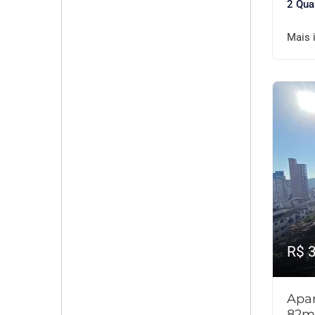
2 Qua
Mais 
R$ 
Apar
82m