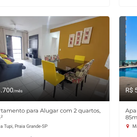
3.700
R$ 
/mês
tamento para Alugar com 2 quartos,
Apa
²
85m
a Tupi, Praia Grande-SP
Ma