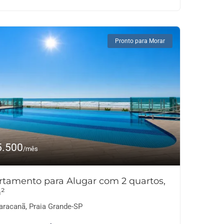
Pronto para Morar
5.500
/mês
rtamento para Alugar com 2 quartos,
²
racanã, Praia Grande-SP