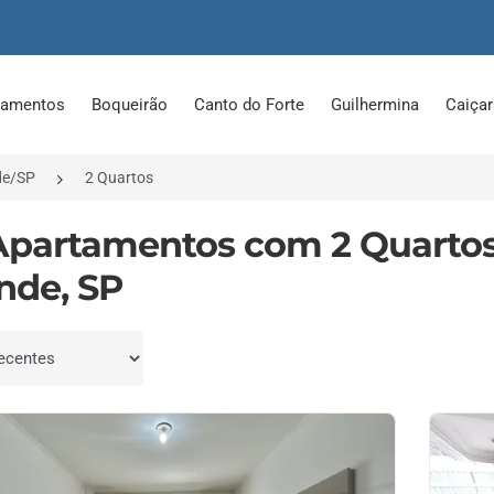
tamentos
Boqueirão
Canto do Forte
Guilhermina
Caiça
de/SP
2 Quartos
Apartamentos com 2 Quartos
nde, SP
por