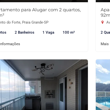
tamento para Alugar com 2 quartos,
Apa
m²
92m
nto do Forte, Praia Grande-SP
Av
rtos
2 Banheiros
1 Vaga
100 m²
2 Qua
informações
Mais