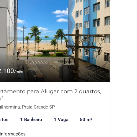
2.100
/mês
rtamento para Alugar com 2 quartos,
²
ilhermina, Praia Grande-SP
rtos
1 Banheiro
1 Vaga
50 m²
 informações