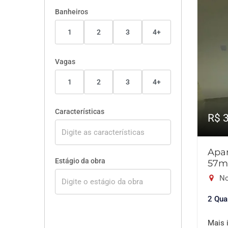
Banheiros
1
2
3
4+
Vagas
1
2
3
4+
Características
R$ 
Apar
Estágio da obra
57m
No
2 Qua
Mais 