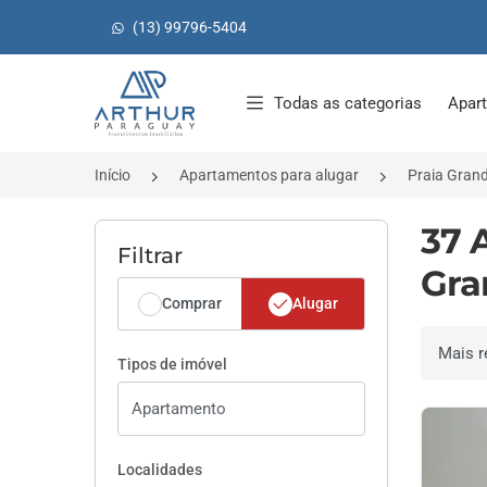
(13) 99796-5404
Página inicial
Todas as categorias
Apar
Início
Apartamentos para alugar
Praia Gran
37 
Filtrar
Gra
Comprar
Alugar
Ordenar 
Tipos de imóvel
Localidades