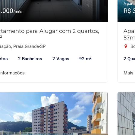
A parti
6.000
R$ 
/mês
tamento para Alugar com 2 quartos,
Apa
²
57m
iação, Praia Grande-SP
Bo
rtos
2 Banheiros
2 Vagas
92 m²
2 Qua
informações
Mais