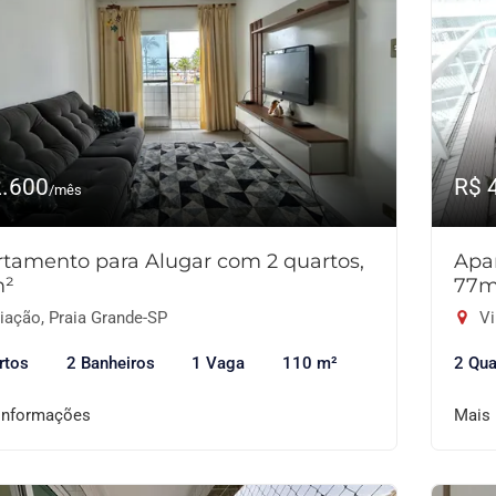
2.600
R$ 
/mês
tamento para Alugar com 2 quartos,
Apa
m²
77m
iação, Praia Grande-SP
Vi
rtos
2 Banheiros
1 Vaga
110 m²
2 Qua
informações
Mais