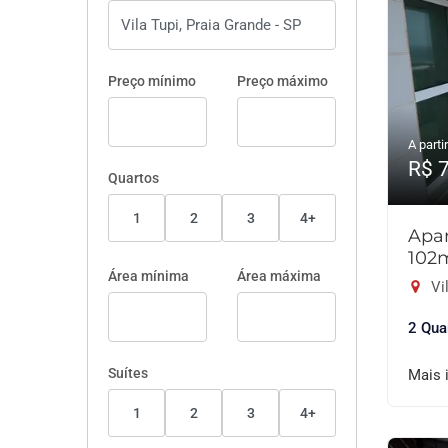
Preço mínimo
Preço máximo
A partir
R$ 
Quartos
1
2
3
4+
Apar
102
Área mínima
Área máxima
Vil
2 Qua
Suítes
Mais 
1
2
3
4+