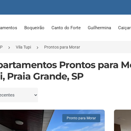
tamentos
Boqueirão
Canto do Forte
Guilhermina
Caiça
SP
Vila Tupi
Prontos para Morar
partamentos Prontos para M
i, Praia Grande, SP
por
Pronto para Morar