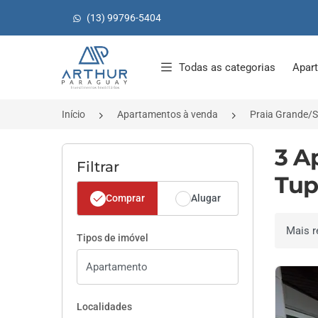
(13) 99796-5404
Página inicial
Todas as categorias
Apar
Início
Apartamentos à venda
Praia Grande/
3 A
Filtrar
Tup
Comprar
Alugar
Ordenar 
Tipos de imóvel
Localidades