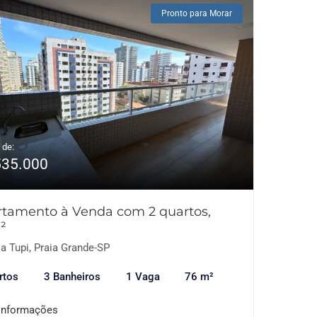
Pronto para Morar
 de:
535.000
tamento à Venda com 2 quartos,
²
a Tupi, Praia Grande-SP
rtos
3 Banheiros
1 Vaga
76 m²
informações