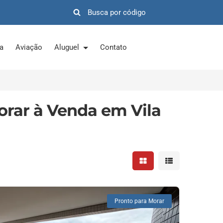
ra
Aviação
Aluguel
Contato
orar à Venda em Vila
Mostrar resultados em 
Mostrar resultad
Pronto para Morar