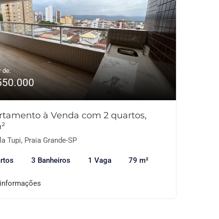
r de:
550.000
rtamento à Venda com 2 quartos,
²
la Tupi, Praia Grande-SP
rtos
3 Banheiros
1 Vaga
79 m²
 informações