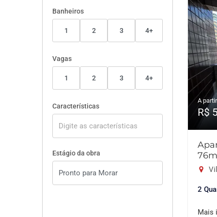
Banheiros
1
2
3
4+
Vagas
1
2
3
4+
A partir
Características
R$ 
Apar
Estágio da obra
76m
Vil
2 Qua
Mais 