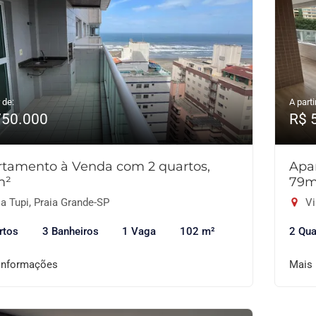
 de:
A parti
750.000
R$ 
tamento à Venda com 2 quartos,
Apa
m²
79m
a Tupi, Praia Grande-SP
Vi
rtos
3 Banheiros
1 Vaga
102 m²
2 Qua
informações
Mais