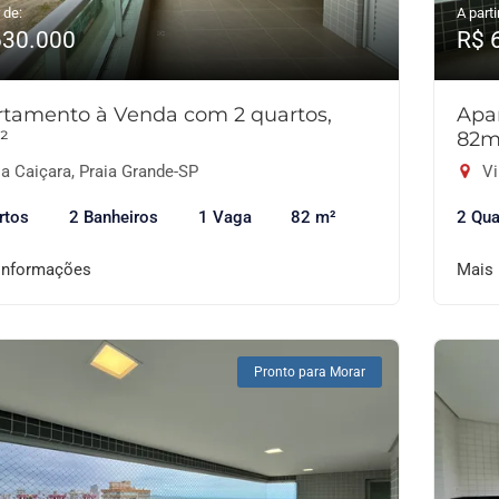
 de:
A parti
630.000
R$ 
tamento à Venda com 2 quartos,
Apa
²
82m
a Caiçara, Praia Grande-SP
Vi
rtos
2 Banheiros
1 Vaga
82 m²
2 Qua
informações
Mais
Pronto para Morar