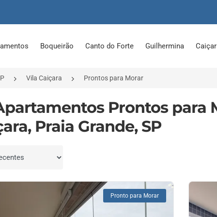
tamentos
Boqueirão
Canto do Forte
Guilhermina
Caiça
SP
Vila Caiçara
Prontos para Morar
Apartamentos Prontos para 
çara, Praia Grande, SP
por
Pronto para Morar