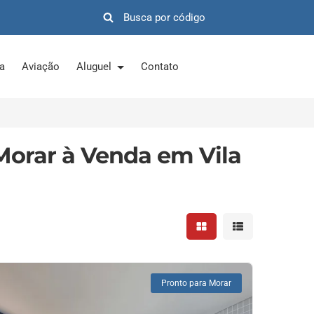
ra
Aviação
Aluguel
Contato
Morar à Venda em Vila
Mostrar resultados em 
Mostrar resultad
Pronto para Morar