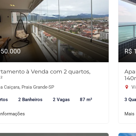
950.000
R$ 
tamento à Venda com 2 quartos,
Apa
²
140
a Caiçara, Praia Grande-SP
Vi
rtos
2 Banheiros
2 Vagas
87 m²
3 Qua
informações
Mais