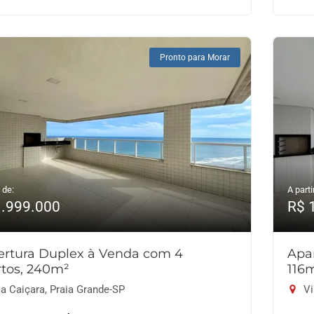
Pronto para Morar
 de:
A parti
1.999.000
R$ 
ertura Duplex à Venda com 4
Apa
tos, 240m²
116
a Caiçara, Praia Grande-SP
Vi