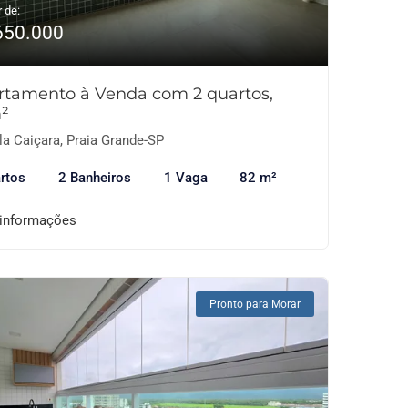
r de:
650.000
rtamento à Venda com 2 quartos,
²
la Caiçara, Praia Grande-SP
rtos
2 Banheiros
1 Vaga
82 m²
 informações
Pronto para Morar