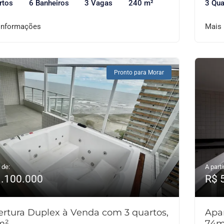
rtos
6 Banheiros
3 Vagas
240 m²
3 Qua
informações
Mais
Pronto para Morar
 de:
A parti
1.100.000
R$ 
rtura Duplex à Venda com 3 quartos,
Apa
m²
74m