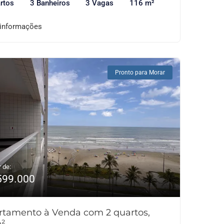
rtos
3 Banheiros
3 Vagas
116 m²
 informações
Pronto para Morar
r de:
599.000
rtamento à Venda com 2 quartos,
²