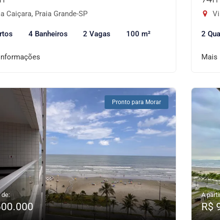
a Caiçara, Praia Grande-SP
Vi
rtos
4 Banheiros
2 Vagas
100 m²
2 Qua
informações
Mais
Pronto para Morar
 de:
A parti
600.000
R$ 