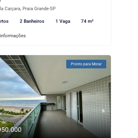
la Caiçara, Praia Grande-SP
rtos
2 Banheiros
1 Vaga
74 m²
 informações
Pronto para Morar
r de:
950.000