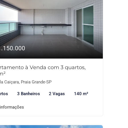
1.150.000
rtamento à Venda com 3 quartos,
m²
la Caiçara, Praia Grande-SP
rtos
3 Banheiros
2 Vagas
140 m²
 informações