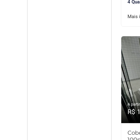
4 Qua
Mais 
A partir
R$ 
Cobe
100