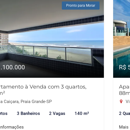
Pronto para Morar
1.100.000
R$ 
tamento à Venda com 3 quartos,
Apa
m²
88m
a Caiçara, Praia Grande-SP
Vi
rtos
3 Banheiros
2 Vagas
140 m²
2 Qua
informações
Mais