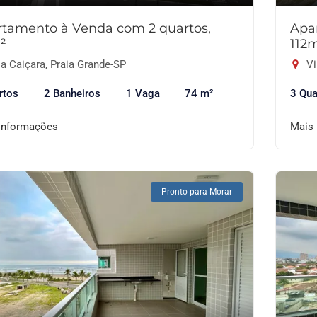
tamento à Venda com 2 quartos,
Apa
²
112
a Caiçara, Praia Grande-SP
Vi
rtos
2 Banheiros
1 Vaga
74 m²
3 Qua
informações
Mais
Pronto para Morar