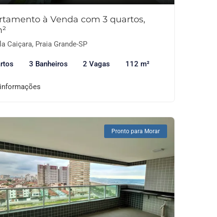
rtamento à Venda com 3 quartos,
m²
la Caiçara, Praia Grande-SP
rtos
3 Banheiros
2 Vagas
112 m²
 informações
Pronto para Morar