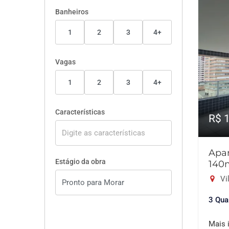
Banheiros
1
2
3
4+
Vagas
1
2
3
4+
Características
R$ 
Apar
Estágio da obra
140
Vil
3 Qua
Mais 