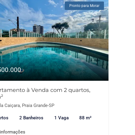
Pronto para Morar
500.000
rtamento à Venda com 2 quartos,
²
la Caiçara, Praia Grande-SP
rtos
2 Banheiros
1 Vaga
88 m²
 informações