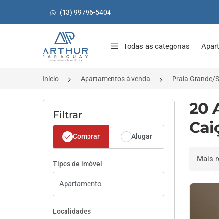
(13) 99796-5404
Página inicial
Todas as categorias
Apar
Início
Apartamentos à venda
Praia Grande/
20 
Filtrar
Cai
Comprar
Alugar
Ordenar 
Tipos de imóvel
Localidades