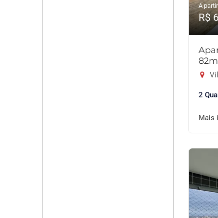
A partir
R$ 
Apar
82m
Vil
2 Qua
Mais 