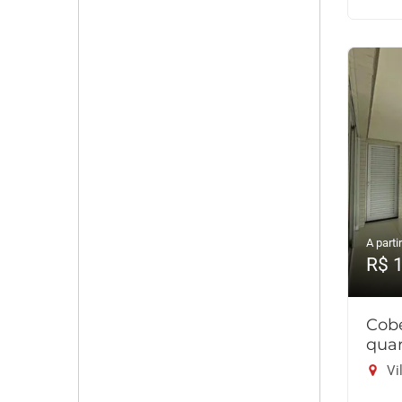
A partir
R$ 
Cob
quar
Vil