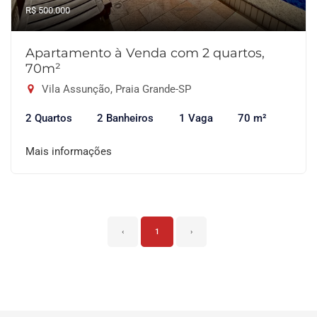
R$ 500.000
Apartamento à Venda com 2 quartos,
70m²
Vila Assunção, Praia Grande-SP
2 Quartos
2 Banheiros
1 Vaga
70 m²
Mais informações
‹
1
›