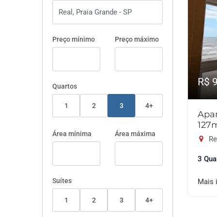
Preço mínimo
Preço máximo
R$ 
Quartos
1
2
3
4+
Apar
127
Área mínima
Área máxima
Rea
3 Qua
Suítes
Mais 
1
2
3
4+