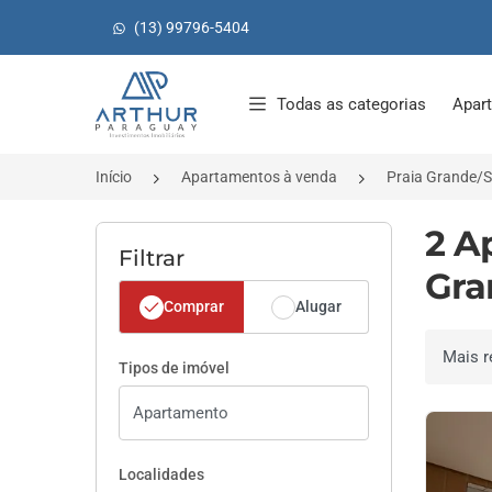
(13) 99796-5404
Página inicial
Todas as categorias
Apar
Início
Apartamentos à venda
Praia Grande/
2 A
Filtrar
Gra
Comprar
Alugar
Ordenar 
Tipos de imóvel
Localidades