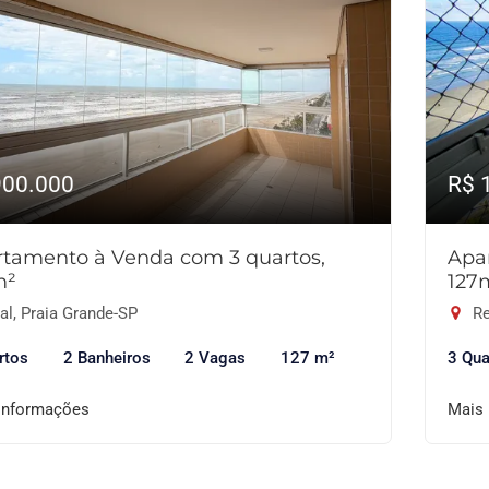
900.000
R$ 
tamento à Venda com 3 quartos,
Apa
m²
127
l, Praia Grande-SP
Re
rtos
2 Banheiros
2 Vagas
127 m²
3 Qua
informações
Mais