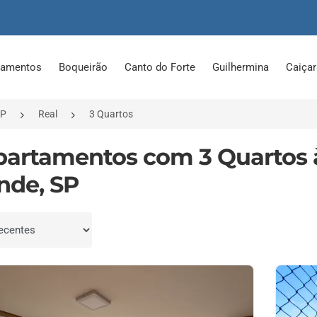
tamentos
Boqueirão
Canto do Forte
Guilhermina
Caiça
SP
Real
3 Quartos
partamentos com 3 Quartos à
nde, SP
por