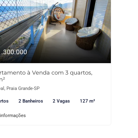
1.300.000
rtamento à Venda com 3 quartos,
m²
al, Praia Grande-SP
rtos
2 Banheiros
2 Vagas
127 m²
 informações