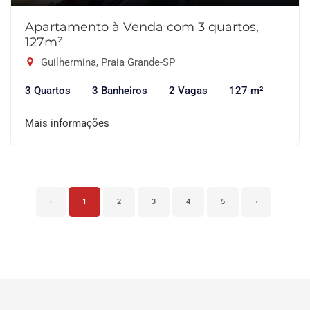
Apartamento à Venda com 3 quartos,
127m²
Guilhermina, Praia Grande-SP
3 Quartos
3 Banheiros
2 Vagas
127 m²
Mais informações
‹
1
2
3
4
5
›