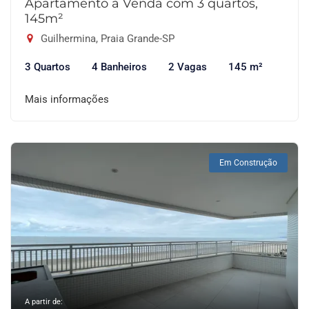
Apartamento à Venda com 3 quartos,
145m²
Guilhermina, Praia Grande-SP
3 Quartos
4 Banheiros
2 Vagas
145 m²
Mais informações
Em Construção
A partir de: