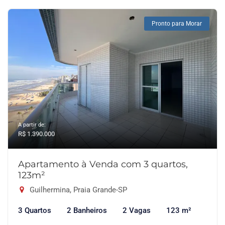
Pronto para Morar
A partir de:
R$ 1.390.000
Apartamento à Venda com 3 quartos,
123m²
Guilhermina, Praia Grande-SP
3 Quartos
2 Banheiros
2 Vagas
123 m²