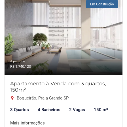
Em Construção
A partir de:
R$ 1.740.123
Apartamento à Venda com 3 quartos,
150m²
Boqueirão, Praia Grande-SP
3 Quartos
4 Banheiros
2 Vagas
150 m²
Mais informações