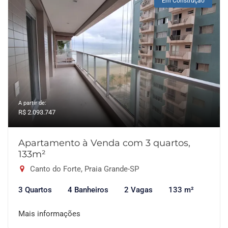
Em Construção
A partir de:
R$ 2.093.747
Apartamento à Venda com 3 quartos,
133m²
Canto do Forte, Praia Grande-SP
3 Quartos
4 Banheiros
2 Vagas
133 m²
Mais informações