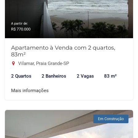
A partir de:
R$ 770.000
Apartamento à Venda com 2 quartos,
83m²
Vilamar, Praia Grande-SP
2 Quartos
2 Banheiros
2 Vagas
83 m²
Mais informações
Em Construção