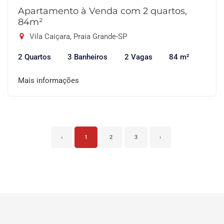
Apartamento à Venda com 2 quartos,
84m²
Vila Caiçara, Praia Grande-SP
2 Quartos
3 Banheiros
2 Vagas
84 m²
Mais informações
‹
1
2
3
›